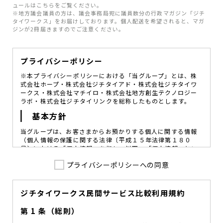
ュールはこちらをご覧ください。
※地方議会議員の方は、議会事務局宛に議員数分の行政マガジン「ジチ
タイワークス」をお届けしております。個人配送を希望されると、マガ
ジンが2冊届きますのでご注意ください。
プライバシーポリシー
※本プライバシーポリシーにおける「当グループ」とは、株
式会社ホープ・株式会社ジチタイアド・株式会社ジチタイワ
ークス・株式会社マチイロ・株式会社地方創生テクノロジー
ラボ・株式会社ジチタイリンクを総称したものとします。
基本方針
当グループは、お客さまからお預かりする個人に関する情報
（個人情報の保護に関する法律〔平成１５年法律第１８０
号〕における「個人情報」を指し、以下、「個人情報」とい
います。）の価値を尊重し、常に適切な管理と保護の徹底を
プライバシーポリシーへの同意
図ることが、重要な社会的責務であると考えております。
当グループはこれを確実に実践していくために、以下の方針
を定め、役員及び従業員に個人情報保護の重要性の認識と取
組みを徹底させることによって、個人情報の適切な取り扱い
ジチタイワークス民間サービス比較利用規約
に努めてまいります。
第 1 条（総則）
当グループは、個人情報保護に係る法令その他の規範を遵