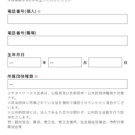
電話番号(個人)
※
電話番号(職場)
生年月日
年
月
日
所属団体種類
※
ジチタイワークス会員は、公務員及び外郭団体・公共的団体職員が対象
です。
※該当団体に所属されている旨を個別で確認させていただく場合がござ
います。
※公共的団体とは、法人であるか否かは問わず、公共的な活動を行う団
体をさします。
例：観光協会、農協、商工会、商工会議所、社会福祉協議会、市町村振
興協会等