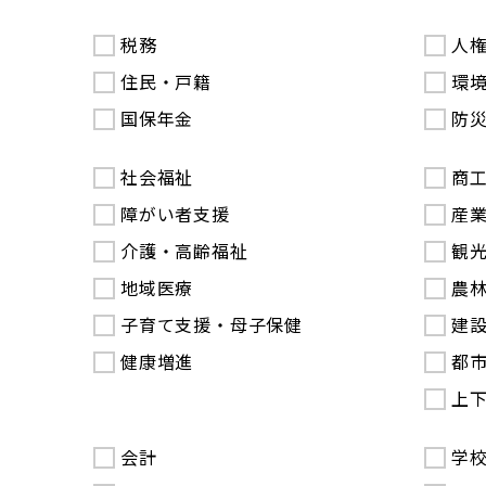
税務
人
住民・戸籍
環
国保年金
防
社会福祉
商
障がい者支援
産
介護・高齢福祉
観
地域医療
農
子育て支援・母子保健
建
健康増進
都
上
会計
学