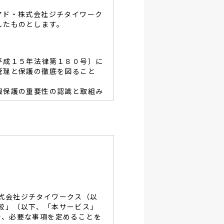
アド・株式会社ジチタイワーク
したものとします。
平成１５年法律第１８０号〕に
管理と保護の徹底を図ること
報保護の重要性の認識と取組み
容を適宜見直し、その改善と
あたり、利用目的を明らかに
、当グループと同等の適切な
・破壊・改竄・漏洩等に対す
式会社ジチタイワークス（以
し、役員及び従業員に徹底致
較」（以下、「本サービス」
で、必要な事項を定めることを
談及びご本人の個人情報の開