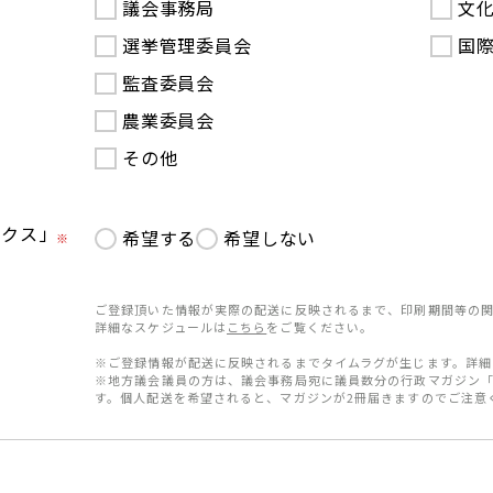
議会事務局
文
選挙管理委員会
国
監査委員会
農業委員会
その他
ークス」
希望する
希望しない
※
ご登録頂いた情報が実際の配送に反映されるまで、印刷期間等の関
詳細なスケジュールは
こちら
をご覧ください。
※ご登録情報が配送に反映されるまでタイムラグが生じます。詳細
※地方議会議員の方は、議会事務局宛に議員数分の行政マガジン
す。個人配送を希望されると、マガジンが2冊届きますのでご注意