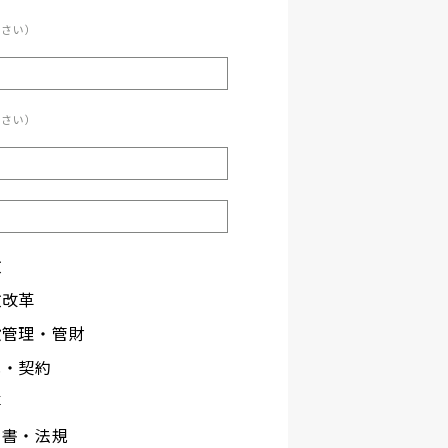
ださい）
ださい）
政
政改革
設管理・管財
札・契約
事
文書・法規