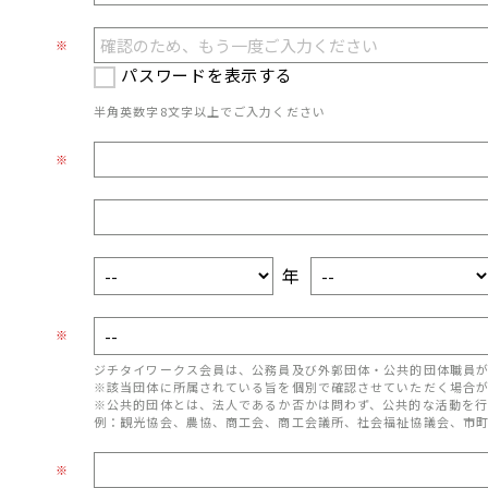
※
パスワードを表示する
半角英数字8文字以上でご入力ください
※
年
※
ジチタイワークス会員は、公務員及び外郭団体・公共的団体職員
※該当団体に所属されている旨を個別で確認させていただく場合
※公共的団体とは、法人であるか否かは問わず、公共的な活動を行
例：観光協会、農協、商工会、商工会議所、社会福祉協議会、市
※