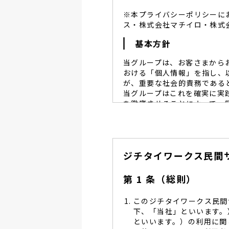
※本プライバシーポリシーに
ス・株式会社マチイロ・株式
基本方針
当グループは、お客さまから
おける「個人情報」を指し、
が、重要な社会的責務である
当グループはこれを確実に実
を徹底させることによって、
当グループは、個人情報保
個人情報保護に努めます。
当グループは、個人情報保
ジチタイワークス民間
し、同意を得た必要な範囲
当グループは、利用目的の
管理を求め、委託先を監督
第 1 条（総則）
当グループは、お預かりす
る予防並びに是正の為、社
このジチタイワークス民間
当グループは、個人情報保
下、「当社」といいます。
します。
といいます。）の利用に関
当グループは、個人情報に