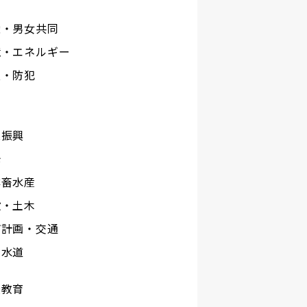
権・男女共同
境・エネルギー
災・防犯
工
業振興
光
林畜水産
設・土木
市計画・交通
下水道
校教育