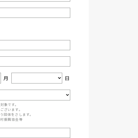
月
日
が対象です。
がございます。
う団体をさします。
町村振興協会等