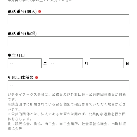
電話番号(個人)
※
電話番号(職場)
生年月日
年
月
日
所属団体種類
※
ジチタイワークス会員は、公務員及び外郭団体・公共的団体職員が対象
です。
※該当団体に所属されている旨を個別で確認させていただく場合がござ
います。
※公共的団体とは、法人であるか否かは問わず、公共的な活動を行う団
体をさします。
例：観光協会、農協、商工会、商工会議所、社会福祉協議会、市町村振
興協会等