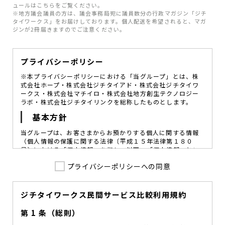
ュールはこちらをご覧ください。
※地方議会議員の方は、議会事務局宛に議員数分の行政マガジン「ジチ
タイワークス」をお届けしております。個人配送を希望されると、マガ
ジンが2冊届きますのでご注意ください。
プライバシーポリシー
※本プライバシーポリシーにおける「当グループ」とは、株
式会社ホープ・株式会社ジチタイアド・株式会社ジチタイワ
ークス・株式会社マチイロ・株式会社地方創生テクノロジー
ラボ・株式会社ジチタイリンクを総称したものとします。
基本方針
当グループは、お客さまからお預かりする個人に関する情報
（個人情報の保護に関する法律〔平成１５年法律第１８０
号〕における「個人情報」を指し、以下、「個人情報」とい
います。）の価値を尊重し、常に適切な管理と保護の徹底を
プライバシーポリシーへの同意
図ることが、重要な社会的責務であると考えております。
当グループはこれを確実に実践していくために、以下の方針
を定め、役員及び従業員に個人情報保護の重要性の認識と取
組みを徹底させることによって、個人情報の適切な取り扱い
ジチタイワークス民間サービス比較利用規約
に努めてまいります。
第 1 条（総則）
当グループは、個人情報保護に係る法令その他の規範を遵