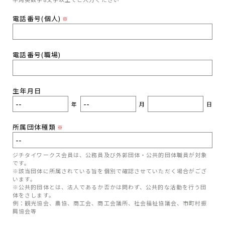
電話番号(個人)
※
電話番号(職場)
生年月日
年
月
日
所属団体種類
※
ジチタイワークス会員は、公務員及び外郭団体・公共的団体職員が対象
です。
※該当団体に所属されている旨を個別で確認させていただく場合がござ
います。
※公共的団体とは、法人であるか否かは問わず、公共的な活動を行う団
体をさします。
例：観光協会、農協、商工会、商工会議所、社会福祉協議会、市町村振
興協会等