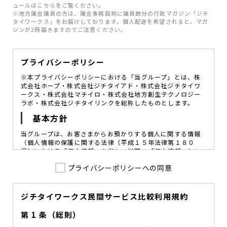
ュールはこちらをご覧ください。
※地方議会議員の方は、議会事務局宛に議員数分の行政マガジン「ジチ
タイワークス」をお届けしております。個人配送を希望されると、マガ
ジンが2冊届きますのでご注意ください。
プライバシーポリシー
※本プライバシーポリシーにおける「当グループ」とは、株
式会社ホープ・株式会社ジチタイアド・株式会社ジチタイワ
ークス・株式会社マチイロ・株式会社地方創生テクノロジー
ラボ・株式会社ジチタイリンクを総称したものとします。
基本方針
当グループは、お客さまからお預かりする個人に関する情報
（個人情報の保護に関する法律〔平成１５年法律第１８０
号〕における「個人情報」を指し、以下、「個人情報」とい
います。）の価値を尊重し、常に適切な管理と保護の徹底を
プライバシーポリシーへの同意
図ることが、重要な社会的責務であると考えております。
当グループはこれを確実に実践していくために、以下の方針
を定め、役員及び従業員に個人情報保護の重要性の認識と取
組みを徹底させることによって、個人情報の適切な取り扱い
ジチタイワークス民間サービス比較利用規約
に努めてまいります。
第 1 条（総則）
当グループは、個人情報保護に係る法令その他の規範を遵