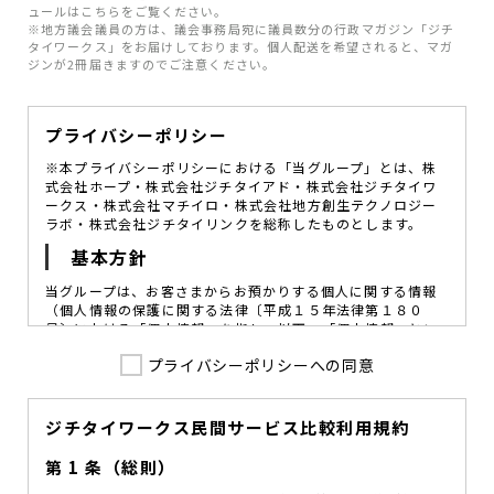
ュールはこちらをご覧ください。
※地方議会議員の方は、議会事務局宛に議員数分の行政マガジン「ジチ
タイワークス」をお届けしております。個人配送を希望されると、マガ
ジンが2冊届きますのでご注意ください。
プライバシーポリシー
※本プライバシーポリシーにおける「当グループ」とは、株
式会社ホープ・株式会社ジチタイアド・株式会社ジチタイワ
ークス・株式会社マチイロ・株式会社地方創生テクノロジー
ラボ・株式会社ジチタイリンクを総称したものとします。
基本方針
当グループは、お客さまからお預かりする個人に関する情報
（個人情報の保護に関する法律〔平成１５年法律第１８０
号〕における「個人情報」を指し、以下、「個人情報」とい
います。）の価値を尊重し、常に適切な管理と保護の徹底を
プライバシーポリシーへの同意
図ることが、重要な社会的責務であると考えております。
当グループはこれを確実に実践していくために、以下の方針
を定め、役員及び従業員に個人情報保護の重要性の認識と取
組みを徹底させることによって、個人情報の適切な取り扱い
ジチタイワークス民間サービス比較利用規約
に努めてまいります。
第 1 条（総則）
当グループは、個人情報保護に係る法令その他の規範を遵