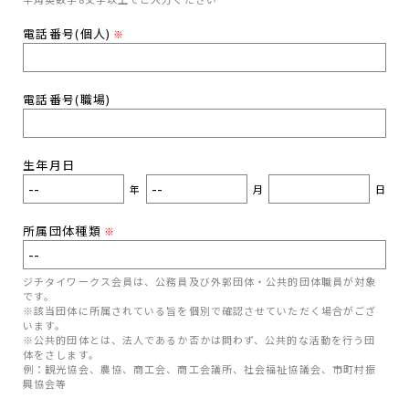
電話番号(個人)
※
電話番号(職場)
生年月日
年
月
日
所属団体種類
※
ジチタイワークス会員は、公務員及び外郭団体・公共的団体職員が対象
です。
※該当団体に所属されている旨を個別で確認させていただく場合がござ
います。
※公共的団体とは、法人であるか否かは問わず、公共的な活動を行う団
体をさします。
例：観光協会、農協、商工会、商工会議所、社会福祉協議会、市町村振
興協会等