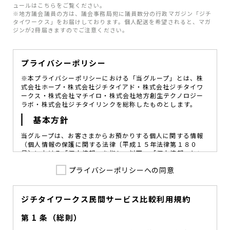
ュールはこちらをご覧ください。
※地方議会議員の方は、議会事務局宛に議員数分の行政マガジン「ジチ
タイワークス」をお届けしております。個人配送を希望されると、マガ
ジンが2冊届きますのでご注意ください。
プライバシーポリシー
※本プライバシーポリシーにおける「当グループ」とは、株
式会社ホープ・株式会社ジチタイアド・株式会社ジチタイワ
ークス・株式会社マチイロ・株式会社地方創生テクノロジー
ラボ・株式会社ジチタイリンクを総称したものとします。
基本方針
当グループは、お客さまからお預かりする個人に関する情報
（個人情報の保護に関する法律〔平成１５年法律第１８０
号〕における「個人情報」を指し、以下、「個人情報」とい
います。）の価値を尊重し、常に適切な管理と保護の徹底を
プライバシーポリシーへの同意
図ることが、重要な社会的責務であると考えております。
当グループはこれを確実に実践していくために、以下の方針
を定め、役員及び従業員に個人情報保護の重要性の認識と取
組みを徹底させることによって、個人情報の適切な取り扱い
ジチタイワークス民間サービス比較利用規約
に努めてまいります。
第 1 条（総則）
当グループは、個人情報保護に係る法令その他の規範を遵