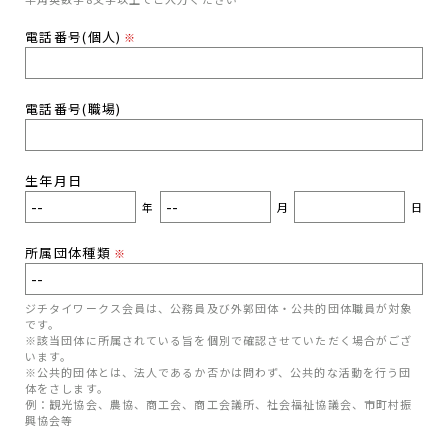
電話番号(個人)
※
電話番号(職場)
生年月日
年
月
日
所属団体種類
※
ジチタイワークス会員は、公務員及び外郭団体・公共的団体職員が対象
です。
※該当団体に所属されている旨を個別で確認させていただく場合がござ
います。
※公共的団体とは、法人であるか否かは問わず、公共的な活動を行う団
体をさします。
例：観光協会、農協、商工会、商工会議所、社会福祉協議会、市町村振
興協会等