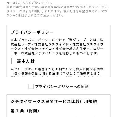
ュールはこちらをご覧ください。
※地方議会議員の方は、議会事務局宛に議員数分の行政マガジン「ジチ
タイワークス」をお届けしております。個人配送を希望されると、マガ
ジンが2冊届きますのでご注意ください。
プライバシーポリシー
※本プライバシーポリシーにおける「当グループ」とは、株
式会社ホープ・株式会社ジチタイアド・株式会社ジチタイワ
ークス・株式会社マチイロ・株式会社地方創生テクノロジー
ラボ・株式会社ジチタイリンクを総称したものとします。
基本方針
当グループは、お客さまからお預かりする個人に関する情報
（個人情報の保護に関する法律〔平成１５年法律第１８０
号〕における「個人情報」を指し、以下、「個人情報」とい
います。）の価値を尊重し、常に適切な管理と保護の徹底を
プライバシーポリシーへの同意
図ることが、重要な社会的責務であると考えております。
当グループはこれを確実に実践していくために、以下の方針
を定め、役員及び従業員に個人情報保護の重要性の認識と取
組みを徹底させることによって、個人情報の適切な取り扱い
ジチタイワークス民間サービス比較利用規約
に努めてまいります。
第 1 条（総則）
当グループは、個人情報保護に係る法令その他の規範を遵