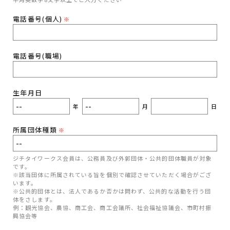
電話番号(個人)
※
電話番号(職場)
生年月日
年
月
日
所属団体種類
※
ジチタイワークス会員は、公務員及び外郭団体・公共的団体職員が対象
です。
※該当団体に所属されている旨を個別で確認させていただく場合がござ
います。
※公共的団体とは、法人であるか否かは問わず、公共的な活動を行う団
体をさします。
例：観光協会、農協、商工会、商工会議所、社会福祉協議会、市町村振
興協会等