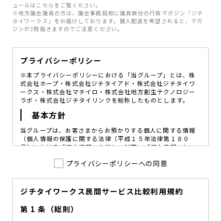
ュールはこちらをご覧ください。
※地方議会議員の方は、議会事務局宛に議員数分の行政マガジン「ジチ
タイワークス」をお届けしております。個人配送を希望されると、マガ
ジンが2冊届きますのでご注意ください。
プライバシーポリシー
※本プライバシーポリシーにおける「当グループ」とは、株
式会社ホープ・株式会社ジチタイアド・株式会社ジチタイワ
ークス・株式会社マチイロ・株式会社地方創生テクノロジー
ラボ・株式会社ジチタイリンクを総称したものとします。
基本方針
当グループは、お客さまからお預かりする個人に関する情報
（個人情報の保護に関する法律〔平成１５年法律第１８０
号〕における「個人情報」を指し、以下、「個人情報」とい
います。）の価値を尊重し、常に適切な管理と保護の徹底を
プライバシーポリシーへの同意
図ることが、重要な社会的責務であると考えております。
当グループはこれを確実に実践していくために、以下の方針
を定め、役員及び従業員に個人情報保護の重要性の認識と取
組みを徹底させることによって、個人情報の適切な取り扱い
ジチタイワークス民間サービス比較利用規約
に努めてまいります。
第 1 条（総則）
当グループは、個人情報保護に係る法令その他の規範を遵