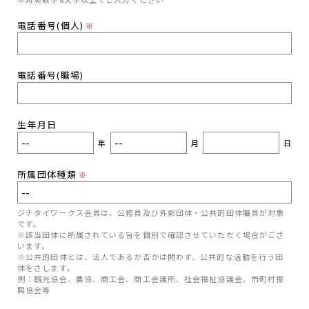
電話番号(個人)
※
電話番号(職場)
生年月日
年
月
日
所属団体種類
※
ジチタイワークス会員は、公務員及び外郭団体・公共的団体職員が対象
です。
※該当団体に所属されている旨を個別で確認させていただく場合がござ
います。
※公共的団体とは、法人であるか否かは問わず、公共的な活動を行う団
体をさします。
例：観光協会、農協、商工会、商工会議所、社会福祉協議会、市町村振
興協会等