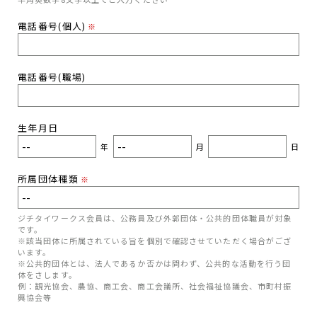
電話番号(個人)
※
電話番号(職場)
生年月日
年
月
日
所属団体種類
※
ジチタイワークス会員は、公務員及び外郭団体・公共的団体職員が対象
です。
※該当団体に所属されている旨を個別で確認させていただく場合がござ
います。
※公共的団体とは、法人であるか否かは問わず、公共的な活動を行う団
体をさします。
例：観光協会、農協、商工会、商工会議所、社会福祉協議会、市町村振
興協会等