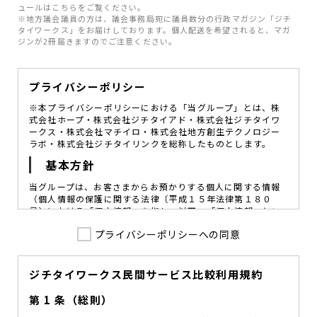
ュールはこちらをご覧ください。
※地方議会議員の方は、議会事務局宛に議員数分の行政マガジン「ジチ
タイワークス」をお届けしております。個人配送を希望されると、マガ
ジンが2冊届きますのでご注意ください。
プライバシーポリシー
※本プライバシーポリシーにおける「当グループ」とは、株
式会社ホープ・株式会社ジチタイアド・株式会社ジチタイワ
ークス・株式会社マチイロ・株式会社地方創生テクノロジー
ラボ・株式会社ジチタイリンクを総称したものとします。
基本方針
当グループは、お客さまからお預かりする個人に関する情報
（個人情報の保護に関する法律〔平成１５年法律第１８０
号〕における「個人情報」を指し、以下、「個人情報」とい
います。）の価値を尊重し、常に適切な管理と保護の徹底を
プライバシーポリシーへの同意
図ることが、重要な社会的責務であると考えております。
当グループはこれを確実に実践していくために、以下の方針
を定め、役員及び従業員に個人情報保護の重要性の認識と取
組みを徹底させることによって、個人情報の適切な取り扱い
ジチタイワークス民間サービス比較利用規約
に努めてまいります。
第 1 条（総則）
当グループは、個人情報保護に係る法令その他の規範を遵