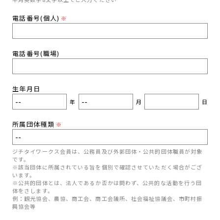
電話番号(個人)
※
電話番号(職場)
生年月日
年
月
日
所属団体種類
※
ジチタイワークス会員は、公務員及び外郭団体・公共的団体職員が対象
です。
※該当団体に所属されている旨を個別で確認させていただく場合がござ
います。
※公共的団体とは、法人であるか否かは問わず、公共的な活動を行う団
体をさします。
例：観光協会、農協、商工会、商工会議所、社会福祉協議会、市町村振
興協会等