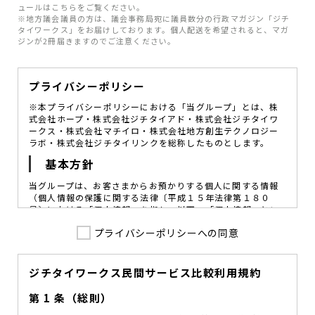
ュールはこちらをご覧ください。
※地方議会議員の方は、議会事務局宛に議員数分の行政マガジン「ジチ
タイワークス」をお届けしております。個人配送を希望されると、マガ
ジンが2冊届きますのでご注意ください。
プライバシーポリシー
※本プライバシーポリシーにおける「当グループ」とは、株
式会社ホープ・株式会社ジチタイアド・株式会社ジチタイワ
ークス・株式会社マチイロ・株式会社地方創生テクノロジー
ラボ・株式会社ジチタイリンクを総称したものとします。
基本方針
当グループは、お客さまからお預かりする個人に関する情報
（個人情報の保護に関する法律〔平成１５年法律第１８０
号〕における「個人情報」を指し、以下、「個人情報」とい
います。）の価値を尊重し、常に適切な管理と保護の徹底を
プライバシーポリシーへの同意
図ることが、重要な社会的責務であると考えております。
当グループはこれを確実に実践していくために、以下の方針
を定め、役員及び従業員に個人情報保護の重要性の認識と取
組みを徹底させることによって、個人情報の適切な取り扱い
ジチタイワークス民間サービス比較利用規約
に努めてまいります。
第 1 条（総則）
当グループは、個人情報保護に係る法令その他の規範を遵