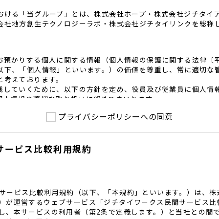
おける「当グループ」とは、株式会社ホープ・株式会社ジチタイ
会社地方創生テクノロジーラボ・株式会社ジチタイリンクを総称
お預かりする個人に関する情報（個人情報の保護に関する法律〔
以下、「個人情報」といいます。）の価値を尊重し、常に適切な
と考えております。
践していくために、以下の方針を定め、役員及び従業員に個人情
個人情報の適切な取り扱いに努めてまいります。
プライバシーポリシーへの同意
護に係る法令その他の規範を遵守するとともに、本ポリシーの内
護方針に準拠して提供されるサービスにおける個人情報の取得に
サービス比較利用規約
内で適切な取得、利用目的の範囲内で利用を致します。
範囲内で個人情報を含む業務委託を行う場合は、契約書を締結し
致します。
る個人情報を正確かつ安全に保つとともに、不正アクセス・紛失
内規程を整備し、必要かつ適切な措置を講じます。
サービス比較利用規約（以下、「本規約」といいます。）は、株
護に関する社内のマネジメントシステムを定め、組織体制を整備
）が運営するウェブサービス「ジチタイワークス民間サービス比
し、本サービスの利用者（第2条で定義します。）と当社との間
関する個人の権利を尊重いたします。個人情報に関する苦情・相