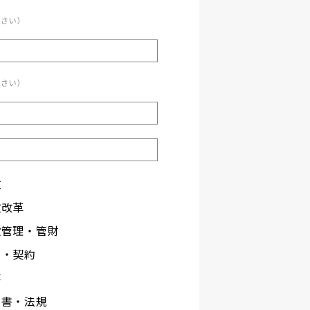
ださい）
ださい）
政
政改革
設管理・管財
札・契約
事
文書・法規