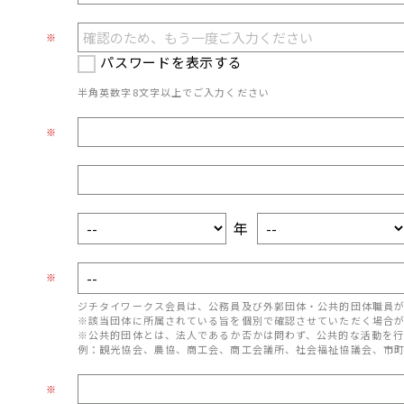
※
パスワードを表示する
半角英数字8文字以上でご入力ください
※
年
※
ジチタイワークス会員は、公務員及び外郭団体・公共的団体職員
※該当団体に所属されている旨を個別で確認させていただく場合
※公共的団体とは、法人であるか否かは問わず、公共的な活動を行
例：観光協会、農協、商工会、商工会議所、社会福祉協議会、市
※