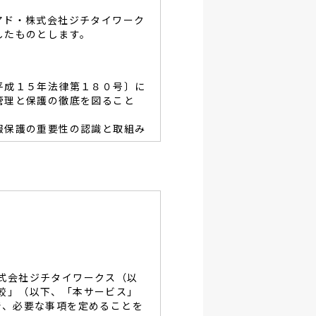
アド・株式会社ジチタイワーク
したものとします。
平成１５年法律第１８０号〕に
管理と保護の徹底を図ること
報保護の重要性の認識と取組み
容を適宜見直し、その改善と
あたり、利用目的を明らかに
、当グループと同等の適切な
・破壊・改竄・漏洩等に対す
式会社ジチタイワークス（以
し、役員及び従業員に徹底致
較」（以下、「本サービス」
で、必要な事項を定めることを
談及びご本人の個人情報の開