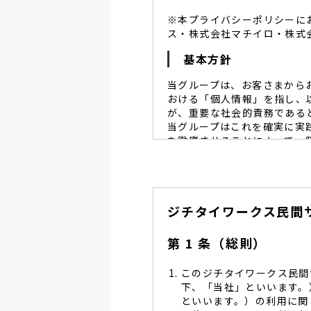
※本プライバシーポリシーに
ス・株式会社マチイロ・株式
基本方針
当グループは、お客さまから
おける「個人情報」を指し、
が、重要な社会的責務である
当グループはこれを確実に実
を徹底させることによって、
当グループは、個人情報保
個人情報保護に努めます。
当グループは、個人情報保
ジチタイワークス民間
し、同意を得た必要な範囲
当グループは、利用目的の
管理を求め、委託先を監督
第 1 条（総則）
当グループは、お預かりす
る予防並びに是正の為、社
このジチタイワークス民間
当グループは、個人情報保
下、「当社」といいます。
します。
といいます。）の利用に関
当グループは、個人情報に