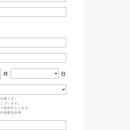
月
日
が対象です。
がございます。
う団体をさします。
町村振興協会等