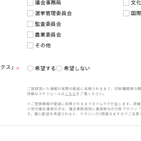
議会事務局
文
選挙管理委員会
国
監査委員会
農業委員会
その他
ークス」
希望する
希望しない
※
ご登録頂いた情報が実際の配送に反映されるまで、印刷期間等の関
詳細なスケジュールは
こちら
をご覧ください。
※ご登録情報が配送に反映されるまでタイムラグが生じます。詳細
※地方議会議員の方は、議会事務局宛に議員数分の行政マガジン
す。個人配送を希望されると、マガジンが2冊届きますのでご注意