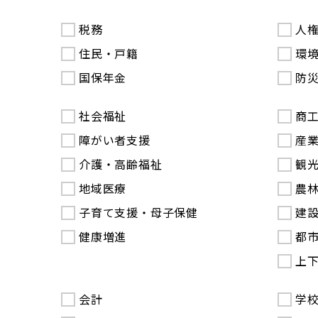
税務
人
住民・戸籍
環
国保年金
防
社会福祉
商
障がい者支援
産
介護・高齢福祉
観
地域医療
農
子育て支援・母子保健
建
健康増進
都
上
会計
学