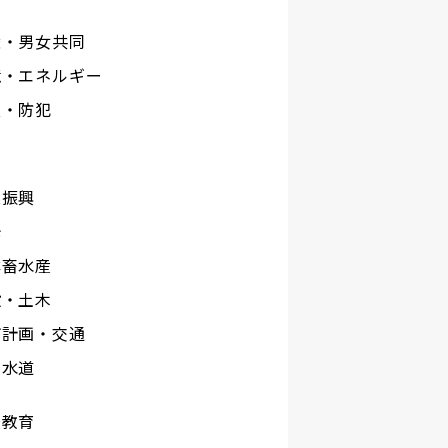
権・男女共同
境・エネルギー
災・防犯
工
業振興
光
林畜水産
設・土木
市計画・交通
下水道
校教育