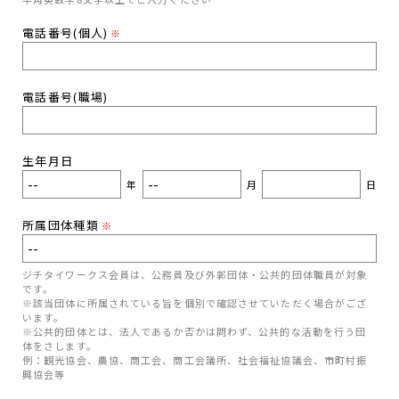
電話番号(個人)
※
電話番号(職場)
生年月日
年
月
日
所属団体種類
※
ジチタイワークス会員は、公務員及び外郭団体・公共的団体職員が対象
です。
※該当団体に所属されている旨を個別で確認させていただく場合がござ
います。
※公共的団体とは、法人であるか否かは問わず、公共的な活動を行う団
体をさします。
例：観光協会、農協、商工会、商工会議所、社会福祉協議会、市町村振
興協会等