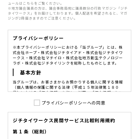
ュールはこちらをご覧ください。
※地方議会議員の方は、議会事務局宛に議員数分の行政マガジン「ジチ
タイワークス」をお届けしております。個人配送を希望されると、マガ
ジンが2冊届きますのでご注意ください。
プライバシーポリシー
※本プライバシーポリシーにおける「当グループ」とは、株
式会社ホープ・株式会社ジチタイアド・株式会社ジチタイワ
ークス・株式会社マチイロ・株式会社地方創生テクノロジー
ラボ・株式会社ジチタイリンクを総称したものとします。
基本方針
当グループは、お客さまからお預かりする個人に関する情報
（個人情報の保護に関する法律〔平成１５年法律第１８０
号〕における「個人情報」を指し、以下、「個人情報」とい
います。）の価値を尊重し、常に適切な管理と保護の徹底を
プライバシーポリシーへの同意
図ることが、重要な社会的責務であると考えております。
当グループはこれを確実に実践していくために、以下の方針
を定め、役員及び従業員に個人情報保護の重要性の認識と取
組みを徹底させることによって、個人情報の適切な取り扱い
ジチタイワークス民間サービス比較利用規約
に努めてまいります。
第 1 条（総則）
当グループは、個人情報保護に係る法令その他の規範を遵