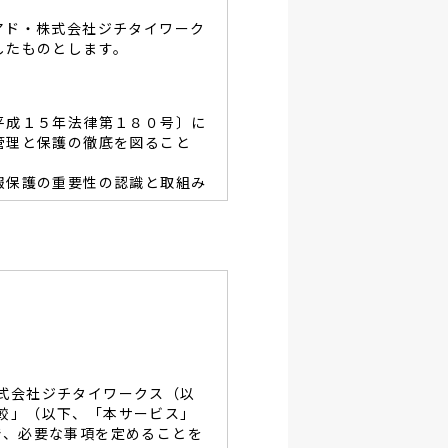
アド・株式会社ジチタイワーク
したものとします。
平成１５年法律第１８０号〕に
管理と保護の徹底を図ること
報保護の重要性の認識と取組み
容を適宜見直し、その改善と
あたり、利用目的を明らかに
、当グループと同等の適切な
・破壊・改竄・漏洩等に対す
式会社ジチタイワークス（以
し、役員及び従業員に徹底致
較」（以下、「本サービス」
で、必要な事項を定めることを
談及びご本人の個人情報の開