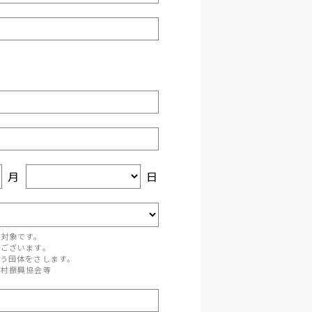
月
日
が対象です。
がございます。
う団体をさします。
町村振興協会等