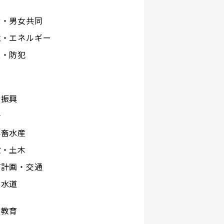
権・男女共同
境・エネルギー
災・防犯
工
業振興
光
林畜水産
設・土木
市計画・交通
下水道
校教育