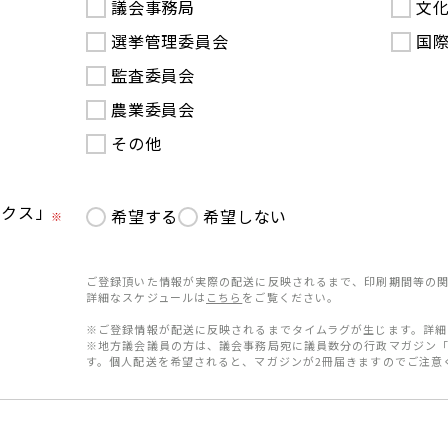
議会事務局
文
選挙管理委員会
国
監査委員会
農業委員会
その他
ークス」
希望する
希望しない
※
ご登録頂いた情報が実際の配送に反映されるまで、印刷期間等の関
詳細なスケジュールは
こちら
をご覧ください。
※ご登録情報が配送に反映されるまでタイムラグが生じます。詳細
※地方議会議員の方は、議会事務局宛に議員数分の行政マガジン
す。個人配送を希望されると、マガジンが2冊届きますのでご注意