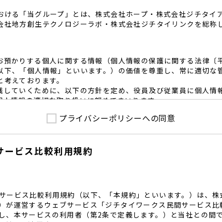
おける「当グループ」とは、株式会社ホープ・株式会社ジチタイ
会社地方創生テクノロジーラボ・株式会社ジチタイリンクを総称
お預かりする個人に関する情報（個人情報の保護に関する法律〔
以下、「個人情報」といいます。）の価値を尊重し、常に適切な
と考えております。
践していくために、以下の方針を定め、役員及び従業員に個人情
個人情報の適切な取り扱いに努めてまいります。
プライバシーポリシーへの同意
護に係る法令その他の規範を遵守するとともに、本ポリシーの内
護方針に準拠して提供されるサービスにおける個人情報の取得に
サービス比較利用規約
内で適切な取得、利用目的の範囲内で利用を致します。
範囲内で個人情報を含む業務委託を行う場合は、契約書を締結し
致します。
る個人情報を正確かつ安全に保つとともに、不正アクセス・紛失
内規程を整備し、必要かつ適切な措置を講じます。
サービス比較利用規約（以下、「本規約」といいます。）は、株
護に関する社内のマネジメントシステムを定め、組織体制を整備
）が運営するウェブサービス「ジチタイワークス民間サービス比
し、本サービスの利用者（第2条で定義します。）と当社との間
関する個人の権利を尊重いたします。個人情報に関する苦情・相