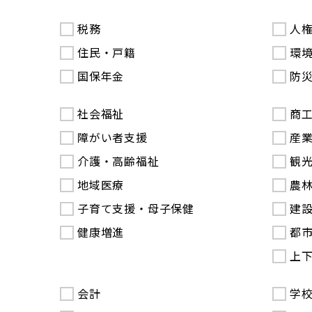
税務
人
住民・戸籍
環
国保年金
防
社会福祉
商
障がい者支援
産
介護・高齢福祉
観
地域医療
農
子育て支援・母子保健
建
健康増進
都
上
会計
学