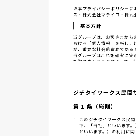
※本プライバシーポリシーに
ス・株式会社マチイロ・株式
基本方針
当グループは、お客さまから
おける「個人情報」を指し、
が、重要な社会的責務である
当グループはこれを確実に実
を徹底させることによって、
当グループは、個人情報保
個人情報保護に努めます。
当グループは、個人情報保
ジチタイワークス民間
し、同意を得た必要な範囲
当グループは、利用目的の
管理を求め、委託先を監督
第 1 条（総則）
当グループは、お預かりす
る予防並びに是正の為、社
このジチタイワークス民間
当グループは、個人情報保
下、「当社」といいます。
します。
といいます。）の利用に関
当グループは、個人情報に