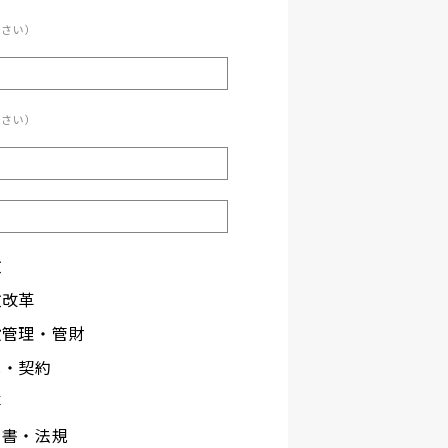
ださい）
ださい）
政
政改革
設管理・管財
札・契約
事
文書・法規