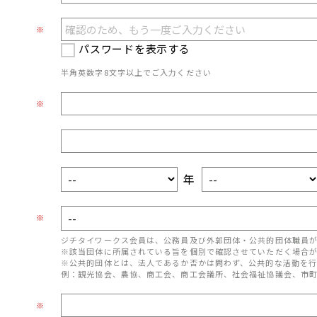
※
パスワードを表示する
半角英数字8文字以上でご入力ください
※
年
※
ジチタイワークス会員は、公務員及び外郭団体・公共的団体職員
※該当団体に所属されている旨を個別で確認させていただく場合
※公共的団体とは、法人であるか否かは問わず、公共的な活動を行
例：観光協会、農協、商工会、商工会議所、社会福祉協議会、市
※