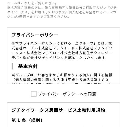
ュールはこちらをご覧ください。
※地方議会議員の方は、議会事務局宛に議員数分の行政マガジン「ジチ
タイワークス」をお届けしております。個人配送を希望されると、マガ
ジンが2冊届きますのでご注意ください。
プライバシーポリシー
※本プライバシーポリシーにおける「当グループ」とは、株
式会社ホープ・株式会社ジチタイアド・株式会社ジチタイワ
ークス・株式会社マチイロ・株式会社地方創生テクノロジー
ラボ・株式会社ジチタイリンクを総称したものとします。
基本方針
当グループは、お客さまからお預かりする個人に関する情報
（個人情報の保護に関する法律〔平成１５年法律第１８０
号〕における「個人情報」を指し、以下、「個人情報」とい
います。）の価値を尊重し、常に適切な管理と保護の徹底を
プライバシーポリシーへの同意
図ることが、重要な社会的責務であると考えております。
当グループはこれを確実に実践していくために、以下の方針
を定め、役員及び従業員に個人情報保護の重要性の認識と取
組みを徹底させることによって、個人情報の適切な取り扱い
ジチタイワークス民間サービス比較利用規約
に努めてまいります。
第 1 条（総則）
当グループは、個人情報保護に係る法令その他の規範を遵