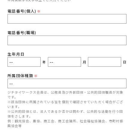
電話番号(個人)
※
電話番号(職場)
生年月日
年
月
日
所属団体種類
※
ジチタイワークス会員は、公務員及び外郭団体・公共的団体職員が対象
です。
※該当団体に所属されている旨を個別で確認させていただく場合がござ
います。
※公共的団体とは、法人であるか否かは問わず、公共的な活動を行う団
体をさします。
例：観光協会、農協、商工会、商工会議所、社会福祉協議会、市町村振
興協会等