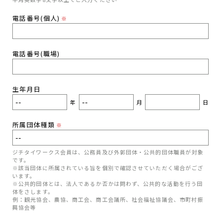
電話番号(個人)
※
電話番号(職場)
生年月日
年
月
日
所属団体種類
※
ジチタイワークス会員は、公務員及び外郭団体・公共的団体職員が対象
です。
※該当団体に所属されている旨を個別で確認させていただく場合がござ
います。
※公共的団体とは、法人であるか否かは問わず、公共的な活動を行う団
体をさします。
例：観光協会、農協、商工会、商工会議所、社会福祉協議会、市町村振
興協会等