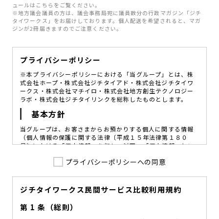
ュールはこちらをご覧ください。
※地方議会議員の方は、議会事務局宛に議員数分の行政マガジン「ジチ
タイワークス」をお届けしております。個人配送を希望されると、マガ
ジンが2冊届きますのでご注意ください。
プライバシーポリシー
※本プライバシーポリシーにおける「当グループ」とは、株
式会社ホープ・株式会社ジチタイアド・株式会社ジチタイワ
ークス・株式会社マチイロ・株式会社地方創生テクノロジー
ラボ・株式会社ジチタイリンクを総称したものとします。
基本方針
当グループは、お客さまからお預かりする個人に関する情報
（個人情報の保護に関する法律〔平成１５年法律第１８０
号〕における「個人情報」を指し、以下、「個人情報」とい
います。）の価値を尊重し、常に適切な管理と保護の徹底を
プライバシーポリシーへの同意
図ることが、重要な社会的責務であると考えております。
当グループはこれを確実に実践していくために、以下の方針
を定め、役員及び従業員に個人情報保護の重要性の認識と取
組みを徹底させることによって、個人情報の適切な取り扱い
ジチタイワークス民間サービス比較利用規約
に努めてまいります。
第 1 条（総則）
当グループは、個人情報保護に係る法令その他の規範を遵