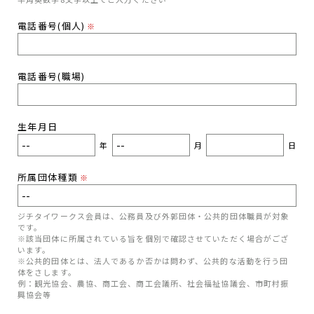
電話番号(個人)
※
電話番号(職場)
生年月日
年
月
日
所属団体種類
※
ジチタイワークス会員は、公務員及び外郭団体・公共的団体職員が対象
です。
※該当団体に所属されている旨を個別で確認させていただく場合がござ
います。
※公共的団体とは、法人であるか否かは問わず、公共的な活動を行う団
体をさします。
例：観光協会、農協、商工会、商工会議所、社会福祉協議会、市町村振
興協会等