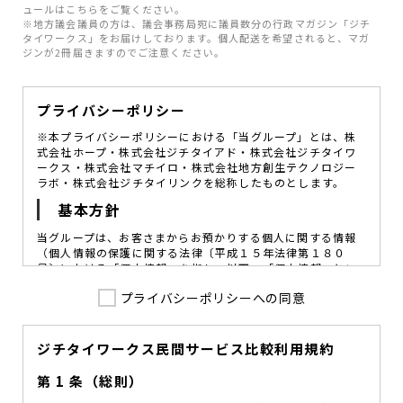
ュールはこちらをご覧ください。
※地方議会議員の方は、議会事務局宛に議員数分の行政マガジン「ジチ
タイワークス」をお届けしております。個人配送を希望されると、マガ
ジンが2冊届きますのでご注意ください。
プライバシーポリシー
※本プライバシーポリシーにおける「当グループ」とは、株
式会社ホープ・株式会社ジチタイアド・株式会社ジチタイワ
ークス・株式会社マチイロ・株式会社地方創生テクノロジー
ラボ・株式会社ジチタイリンクを総称したものとします。
基本方針
当グループは、お客さまからお預かりする個人に関する情報
（個人情報の保護に関する法律〔平成１５年法律第１８０
号〕における「個人情報」を指し、以下、「個人情報」とい
います。）の価値を尊重し、常に適切な管理と保護の徹底を
プライバシーポリシーへの同意
図ることが、重要な社会的責務であると考えております。
当グループはこれを確実に実践していくために、以下の方針
を定め、役員及び従業員に個人情報保護の重要性の認識と取
組みを徹底させることによって、個人情報の適切な取り扱い
ジチタイワークス民間サービス比較利用規約
に努めてまいります。
第 1 条（総則）
当グループは、個人情報保護に係る法令その他の規範を遵