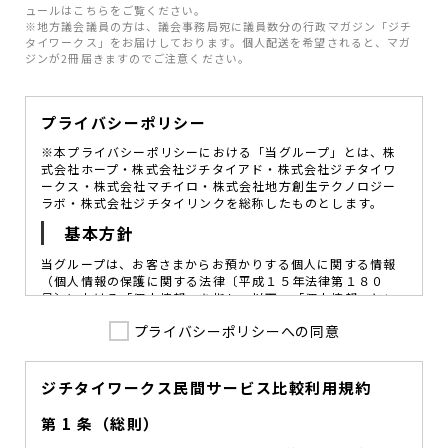
ュールはこちらをご覧ください。
※地方議会議員の方は、議会事務局宛に議員数分の行政マガジン「ジチ
タイワークス」をお届けしております。個人配送を希望されると、マガ
ジンが2冊届きますのでご注意ください。
プライバシーポリシー
※本プライバシーポリシーにおける「当グループ」とは、株
式会社ホープ・株式会社ジチタイアド・株式会社ジチタイワ
ークス・株式会社マチイロ・株式会社地方創生テクノロジー
ラボ・株式会社ジチタイリンクを総称したものとします。
基本方針
当グループは、お客さまからお預かりする個人に関する情報
（個人情報の保護に関する法律〔平成１５年法律第１８０
号〕における「個人情報」を指し、以下、「個人情報」とい
います。）の価値を尊重し、常に適切な管理と保護の徹底を
プライバシーポリシーへの同意
図ることが、重要な社会的責務であると考えております。
当グループはこれを確実に実践していくために、以下の方針
を定め、役員及び従業員に個人情報保護の重要性の認識と取
組みを徹底させることによって、個人情報の適切な取り扱い
ジチタイワークス民間サービス比較利用規約
に努めてまいります。
第 1 条（総則）
当グループは、個人情報保護に係る法令その他の規範を遵