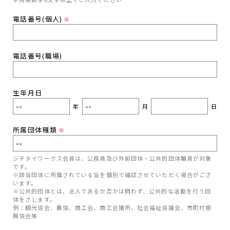
電話番号(個人)
※
電話番号(職場)
生年月日
年
月
日
所属団体種類
※
ジチタイワークス会員は、公務員及び外郭団体・公共的団体職員が対象
です。
※該当団体に所属されている旨を個別で確認させていただく場合がござ
います。
※公共的団体とは、法人であるか否かは問わず、公共的な活動を行う団
体をさします。
例：観光協会、農協、商工会、商工会議所、社会福祉協議会、市町村振
興協会等