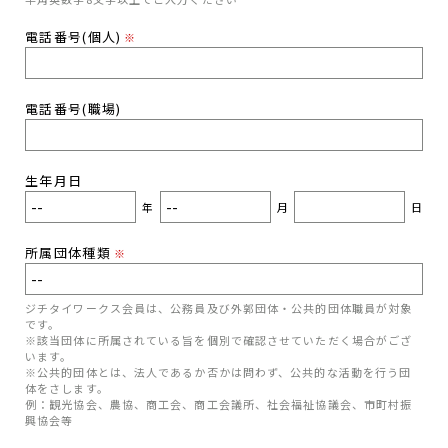
電話番号(個人)
※
電話番号(職場)
生年月日
年
月
日
所属団体種類
※
ジチタイワークス会員は、公務員及び外郭団体・公共的団体職員が対象
です。
※該当団体に所属されている旨を個別で確認させていただく場合がござ
います。
※公共的団体とは、法人であるか否かは問わず、公共的な活動を行う団
体をさします。
例：観光協会、農協、商工会、商工会議所、社会福祉協議会、市町村振
興協会等