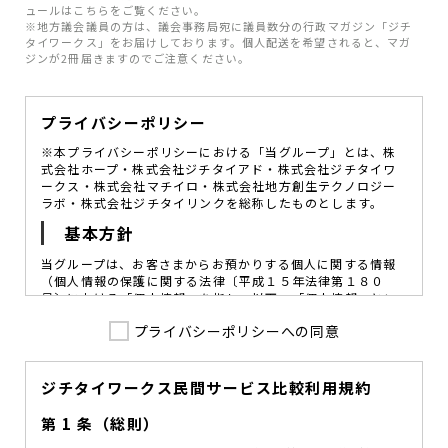
ュールはこちらをご覧ください。
※地方議会議員の方は、議会事務局宛に議員数分の行政マガジン「ジチ
タイワークス」をお届けしております。個人配送を希望されると、マガ
ジンが2冊届きますのでご注意ください。
プライバシーポリシー
※本プライバシーポリシーにおける「当グループ」とは、株
式会社ホープ・株式会社ジチタイアド・株式会社ジチタイワ
ークス・株式会社マチイロ・株式会社地方創生テクノロジー
ラボ・株式会社ジチタイリンクを総称したものとします。
基本方針
当グループは、お客さまからお預かりする個人に関する情報
（個人情報の保護に関する法律〔平成１５年法律第１８０
号〕における「個人情報」を指し、以下、「個人情報」とい
います。）の価値を尊重し、常に適切な管理と保護の徹底を
プライバシーポリシーへの同意
図ることが、重要な社会的責務であると考えております。
当グループはこれを確実に実践していくために、以下の方針
を定め、役員及び従業員に個人情報保護の重要性の認識と取
組みを徹底させることによって、個人情報の適切な取り扱い
ジチタイワークス民間サービス比較利用規約
に努めてまいります。
第 1 条（総則）
当グループは、個人情報保護に係る法令その他の規範を遵