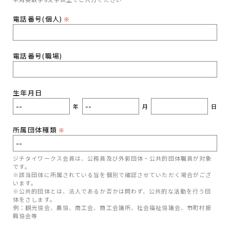
電話番号(個人)
※
電話番号(職場)
生年月日
年
月
日
所属団体種類
※
ジチタイワークス会員は、公務員及び外郭団体・公共的団体職員が対象
です。
※該当団体に所属されている旨を個別で確認させていただく場合がござ
います。
※公共的団体とは、法人であるか否かは問わず、公共的な活動を行う団
体をさします。
例：観光協会、農協、商工会、商工会議所、社会福祉協議会、市町村振
興協会等