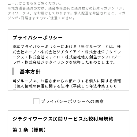
ュールはこちらをご覧ください。
※地方議会議員の方は、議会事務局宛に議員数分の行政マガジン「ジチ
タイワークス」をお届けしております。個人配送を希望されると、マガ
ジンが2冊届きますのでご注意ください。
プライバシーポリシー
※本プライバシーポリシーにおける「当グループ」とは、株
式会社ホープ・株式会社ジチタイアド・株式会社ジチタイワ
ークス・株式会社マチイロ・株式会社地方創生テクノロジー
ラボ・株式会社ジチタイリンクを総称したものとします。
基本方針
当グループは、お客さまからお預かりする個人に関する情報
（個人情報の保護に関する法律〔平成１５年法律第１８０
号〕における「個人情報」を指し、以下、「個人情報」とい
います。）の価値を尊重し、常に適切な管理と保護の徹底を
プライバシーポリシーへの同意
図ることが、重要な社会的責務であると考えております。
当グループはこれを確実に実践していくために、以下の方針
を定め、役員及び従業員に個人情報保護の重要性の認識と取
組みを徹底させることによって、個人情報の適切な取り扱い
ジチタイワークス民間サービス比較利用規約
に努めてまいります。
第 1 条（総則）
当グループは、個人情報保護に係る法令その他の規範を遵