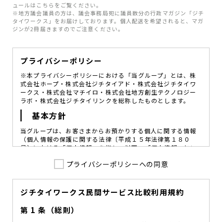
ュールはこちらをご覧ください。
※地方議会議員の方は、議会事務局宛に議員数分の行政マガジン「ジチ
タイワークス」をお届けしております。個人配送を希望されると、マガ
ジンが2冊届きますのでご注意ください。
プライバシーポリシー
※本プライバシーポリシーにおける「当グループ」とは、株
式会社ホープ・株式会社ジチタイアド・株式会社ジチタイワ
ークス・株式会社マチイロ・株式会社地方創生テクノロジー
ラボ・株式会社ジチタイリンクを総称したものとします。
基本方針
当グループは、お客さまからお預かりする個人に関する情報
（個人情報の保護に関する法律〔平成１５年法律第１８０
号〕における「個人情報」を指し、以下、「個人情報」とい
います。）の価値を尊重し、常に適切な管理と保護の徹底を
プライバシーポリシーへの同意
図ることが、重要な社会的責務であると考えております。
当グループはこれを確実に実践していくために、以下の方針
を定め、役員及び従業員に個人情報保護の重要性の認識と取
組みを徹底させることによって、個人情報の適切な取り扱い
ジチタイワークス民間サービス比較利用規約
に努めてまいります。
第 1 条（総則）
当グループは、個人情報保護に係る法令その他の規範を遵