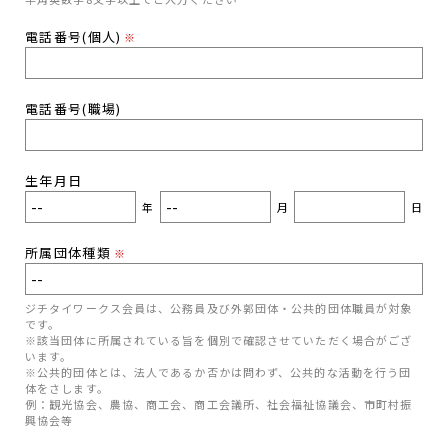
電話番号(個人)
※
電話番号(職場)
生年月日
年
月
日
所属団体種類
※
ジチタイワークス会員は、公務員及び外郭団体・公共的団体職員が対象
です。
※該当団体に所属されている旨を個別で確認させていただく場合がござ
います。
※公共的団体とは、法人であるか否かは問わず、公共的な活動を行う団
体をさします。
例：観光協会、農協、商工会、商工会議所、社会福祉協議会、市町村振
興協会等