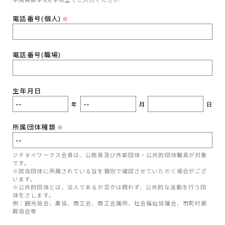
電話番号(個人)
※
電話番号(職場)
生年月日
年
月
日
所属団体種類
※
ジチタイワークス会員は、公務員及び外郭団体・公共的団体職員が対象
です。
※該当団体に所属されている旨を個別で確認させていただく場合がござ
います。
※公共的団体とは、法人であるか否かは問わず、公共的な活動を行う団
体をさします。
例：観光協会、農協、商工会、商工会議所、社会福祉協議会、市町村振
興協会等