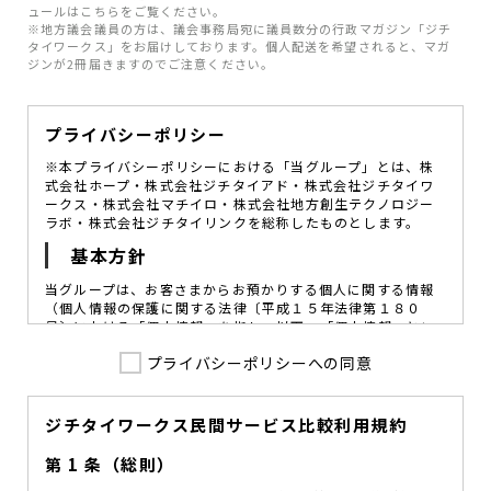
ュールはこちらをご覧ください。
※地方議会議員の方は、議会事務局宛に議員数分の行政マガジン「ジチ
タイワークス」をお届けしております。個人配送を希望されると、マガ
ジンが2冊届きますのでご注意ください。
プライバシーポリシー
※本プライバシーポリシーにおける「当グループ」とは、株
式会社ホープ・株式会社ジチタイアド・株式会社ジチタイワ
ークス・株式会社マチイロ・株式会社地方創生テクノロジー
ラボ・株式会社ジチタイリンクを総称したものとします。
基本方針
当グループは、お客さまからお預かりする個人に関する情報
（個人情報の保護に関する法律〔平成１５年法律第１８０
号〕における「個人情報」を指し、以下、「個人情報」とい
います。）の価値を尊重し、常に適切な管理と保護の徹底を
プライバシーポリシーへの同意
図ることが、重要な社会的責務であると考えております。
当グループはこれを確実に実践していくために、以下の方針
を定め、役員及び従業員に個人情報保護の重要性の認識と取
組みを徹底させることによって、個人情報の適切な取り扱い
ジチタイワークス民間サービス比較利用規約
に努めてまいります。
第 1 条（総則）
当グループは、個人情報保護に係る法令その他の規範を遵