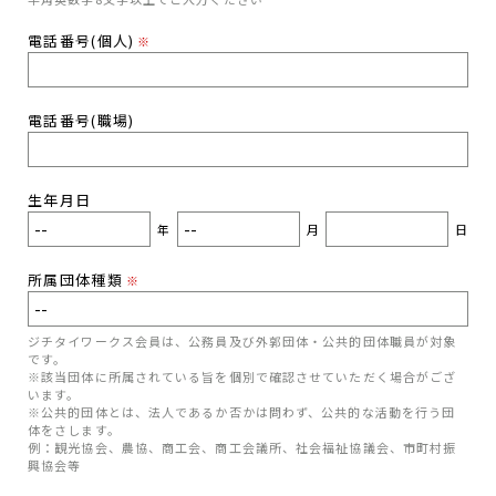
電話番号(個人)
※
電話番号(職場)
生年月日
年
月
日
所属団体種類
※
ジチタイワークス会員は、公務員及び外郭団体・公共的団体職員が対象
です。
※該当団体に所属されている旨を個別で確認させていただく場合がござ
います。
※公共的団体とは、法人であるか否かは問わず、公共的な活動を行う団
体をさします。
例：観光協会、農協、商工会、商工会議所、社会福祉協議会、市町村振
興協会等