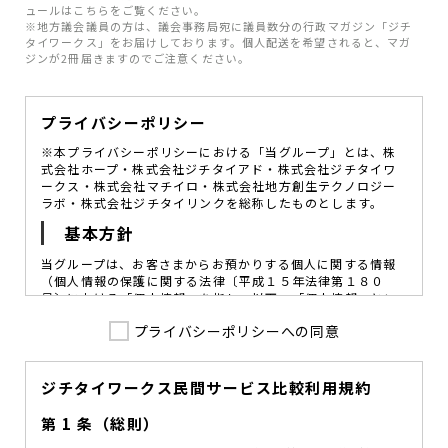
ュールはこちらをご覧ください。
※地方議会議員の方は、議会事務局宛に議員数分の行政マガジン「ジチ
タイワークス」をお届けしております。個人配送を希望されると、マガ
ジンが2冊届きますのでご注意ください。
プライバシーポリシー
※本プライバシーポリシーにおける「当グループ」とは、株
式会社ホープ・株式会社ジチタイアド・株式会社ジチタイワ
ークス・株式会社マチイロ・株式会社地方創生テクノロジー
ラボ・株式会社ジチタイリンクを総称したものとします。
基本方針
当グループは、お客さまからお預かりする個人に関する情報
（個人情報の保護に関する法律〔平成１５年法律第１８０
号〕における「個人情報」を指し、以下、「個人情報」とい
います。）の価値を尊重し、常に適切な管理と保護の徹底を
プライバシーポリシーへの同意
図ることが、重要な社会的責務であると考えております。
当グループはこれを確実に実践していくために、以下の方針
を定め、役員及び従業員に個人情報保護の重要性の認識と取
組みを徹底させることによって、個人情報の適切な取り扱い
ジチタイワークス民間サービス比較利用規約
に努めてまいります。
第 1 条（総則）
当グループは、個人情報保護に係る法令その他の規範を遵