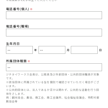
電話番号(個人)
※
電話番号(職場)
生年月日
年
月
日
所属団体種類
※
ジチタイワークス会員は、公務員及び外郭団体・公共的団体職員が対象
です。
※該当団体に所属されている旨を個別で確認させていただく場合がござ
います。
※公共的団体とは、法人であるか否かは問わず、公共的な活動を行う団
体をさします。
例：観光協会、農協、商工会、商工会議所、社会福祉協議会、市町村振
興協会等