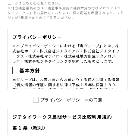
ュールはこちらをご覧ください。
※地方議会議員の方は、議会事務局宛に議員数分の行政マガジン「ジチ
タイワークス」をお届けしております。個人配送を希望されると、マガ
ジンが2冊届きますのでご注意ください。
プライバシーポリシー
※本プライバシーポリシーにおける「当グループ」とは、株
式会社ホープ・株式会社ジチタイアド・株式会社ジチタイワ
ークス・株式会社マチイロ・株式会社地方創生テクノロジー
ラボ・株式会社ジチタイリンクを総称したものとします。
基本方針
当グループは、お客さまからお預かりする個人に関する情報
（個人情報の保護に関する法律〔平成１５年法律第１８０
号〕における「個人情報」を指し、以下、「個人情報」とい
います。）の価値を尊重し、常に適切な管理と保護の徹底を
プライバシーポリシーへの同意
図ることが、重要な社会的責務であると考えております。
当グループはこれを確実に実践していくために、以下の方針
を定め、役員及び従業員に個人情報保護の重要性の認識と取
組みを徹底させることによって、個人情報の適切な取り扱い
ジチタイワークス民間サービス比較利用規約
に努めてまいります。
第 1 条（総則）
当グループは、個人情報保護に係る法令その他の規範を遵