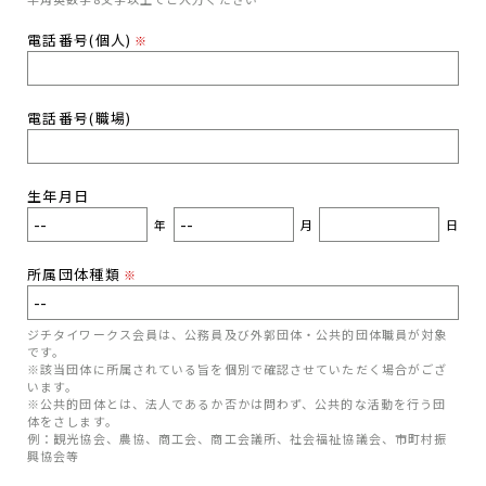
電話番号(個人)
※
電話番号(職場)
生年月日
年
月
日
所属団体種類
※
ジチタイワークス会員は、公務員及び外郭団体・公共的団体職員が対象
です。
※該当団体に所属されている旨を個別で確認させていただく場合がござ
います。
※公共的団体とは、法人であるか否かは問わず、公共的な活動を行う団
体をさします。
例：観光協会、農協、商工会、商工会議所、社会福祉協議会、市町村振
興協会等