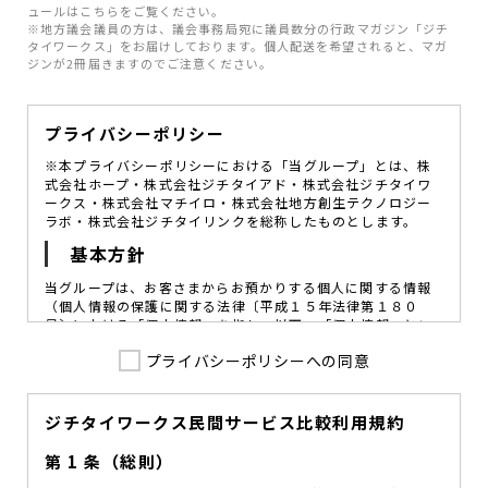
ュールはこちらをご覧ください。
※地方議会議員の方は、議会事務局宛に議員数分の行政マガジン「ジチ
タイワークス」をお届けしております。個人配送を希望されると、マガ
ジンが2冊届きますのでご注意ください。
プライバシーポリシー
※本プライバシーポリシーにおける「当グループ」とは、株
式会社ホープ・株式会社ジチタイアド・株式会社ジチタイワ
ークス・株式会社マチイロ・株式会社地方創生テクノロジー
ラボ・株式会社ジチタイリンクを総称したものとします。
基本方針
当グループは、お客さまからお預かりする個人に関する情報
（個人情報の保護に関する法律〔平成１５年法律第１８０
号〕における「個人情報」を指し、以下、「個人情報」とい
います。）の価値を尊重し、常に適切な管理と保護の徹底を
プライバシーポリシーへの同意
図ることが、重要な社会的責務であると考えております。
当グループはこれを確実に実践していくために、以下の方針
を定め、役員及び従業員に個人情報保護の重要性の認識と取
組みを徹底させることによって、個人情報の適切な取り扱い
ジチタイワークス民間サービス比較利用規約
に努めてまいります。
第 1 条（総則）
当グループは、個人情報保護に係る法令その他の規範を遵