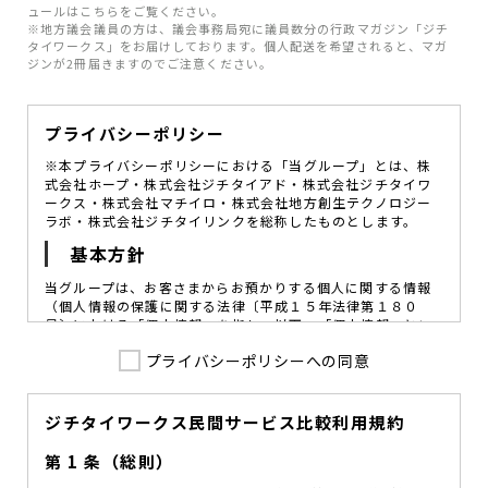
ュールはこちらをご覧ください。
※地方議会議員の方は、議会事務局宛に議員数分の行政マガジン「ジチ
タイワークス」をお届けしております。個人配送を希望されると、マガ
ジンが2冊届きますのでご注意ください。
プライバシーポリシー
※本プライバシーポリシーにおける「当グループ」とは、株
式会社ホープ・株式会社ジチタイアド・株式会社ジチタイワ
ークス・株式会社マチイロ・株式会社地方創生テクノロジー
ラボ・株式会社ジチタイリンクを総称したものとします。
基本方針
当グループは、お客さまからお預かりする個人に関する情報
（個人情報の保護に関する法律〔平成１５年法律第１８０
号〕における「個人情報」を指し、以下、「個人情報」とい
います。）の価値を尊重し、常に適切な管理と保護の徹底を
プライバシーポリシーへの同意
図ることが、重要な社会的責務であると考えております。
当グループはこれを確実に実践していくために、以下の方針
を定め、役員及び従業員に個人情報保護の重要性の認識と取
組みを徹底させることによって、個人情報の適切な取り扱い
ジチタイワークス民間サービス比較利用規約
に努めてまいります。
第 1 条（総則）
当グループは、個人情報保護に係る法令その他の規範を遵