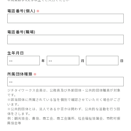
電話番号(個人)
※
電話番号(職場)
生年月日
年
月
日
所属団体種類
※
ジチタイワークス会員は、公務員及び外郭団体・公共的団体職員が対象
です。
※該当団体に所属されている旨を個別で確認させていただく場合がござ
います。
※公共的団体とは、法人であるか否かは問わず、公共的な活動を行う団
体をさします。
例：観光協会、農協、商工会、商工会議所、社会福祉協議会、市町村振
興協会等