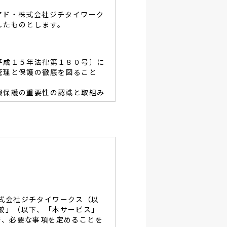
アド・株式会社ジチタイワーク
したものとします。
平成１５年法律第１８０号〕に
管理と保護の徹底を図ること
報保護の重要性の認識と取組み
容を適宜見直し、その改善と
あたり、利用目的を明らかに
、当グループと同等の適切な
・破壊・改竄・漏洩等に対す
式会社ジチタイワークス（以
し、役員及び従業員に徹底致
較」（以下、「本サービス」
で、必要な事項を定めることを
談及びご本人の個人情報の開