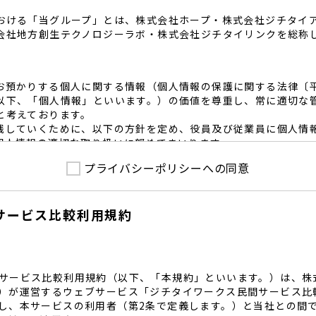
おける「当グループ」とは、株式会社ホープ・株式会社ジチタイ
会社地方創生テクノロジーラボ・株式会社ジチタイリンクを総称
お預かりする個人に関する情報（個人情報の保護に関する法律〔
以下、「個人情報」といいます。）の価値を尊重し、常に適切な
と考えております。
践していくために、以下の方針を定め、役員及び従業員に個人情
個人情報の適切な取り扱いに努めてまいります。
プライバシーポリシーへの同意
護に係る法令その他の規範を遵守するとともに、本ポリシーの内
護方針に準拠して提供されるサービスにおける個人情報の取得に
サービス比較利用規約
内で適切な取得、利用目的の範囲内で利用を致します。
範囲内で個人情報を含む業務委託を行う場合は、契約書を締結し
致します。
る個人情報を正確かつ安全に保つとともに、不正アクセス・紛失
内規程を整備し、必要かつ適切な措置を講じます。
サービス比較利用規約（以下、「本規約」といいます。）は、株
護に関する社内のマネジメントシステムを定め、組織体制を整備
）が運営するウェブサービス「ジチタイワークス民間サービス比
し、本サービスの利用者（第2条で定義します。）と当社との間
関する個人の権利を尊重いたします。個人情報に関する苦情・相