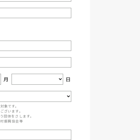
月
日
が対象です。
がございます。
う団体をさします。
町村振興協会等