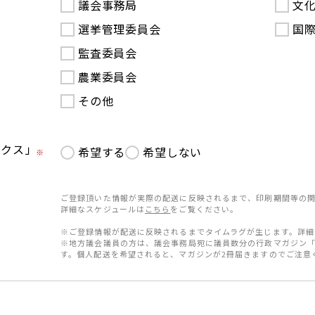
議会事務局
文
選挙管理委員会
国
監査委員会
農業委員会
その他
ークス」
希望する
希望しない
※
ご登録頂いた情報が実際の配送に反映されるまで、印刷期間等の関
詳細なスケジュールは
こちら
をご覧ください。
※ご登録情報が配送に反映されるまでタイムラグが生じます。詳細
※地方議会議員の方は、議会事務局宛に議員数分の行政マガジン
す。個人配送を希望されると、マガジンが2冊届きますのでご注意