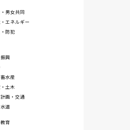
権・男女共同
境・エネルギー
災・防犯
工
業振興
光
林畜水産
設・土木
市計画・交通
下水道
校教育