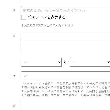
※
パスワードを表示する
半角英数字8文字以上でご入力ください
※
年
※
ジチタイワークス会員は、公務員及び外郭団体・公共的団体職員
※該当団体に所属されている旨を個別で確認させていただく場合
※公共的団体とは、法人であるか否かは問わず、公共的な活動を行
例：観光協会、農協、商工会、商工会議所、社会福祉協議会、市
※