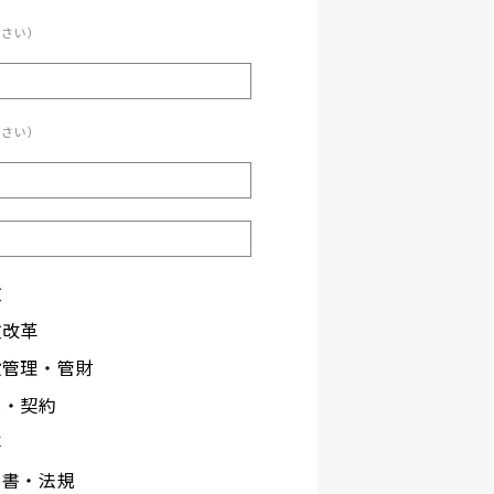
ださい）
ださい）
政
政改革
設管理・管財
札・契約
事
文書・法規