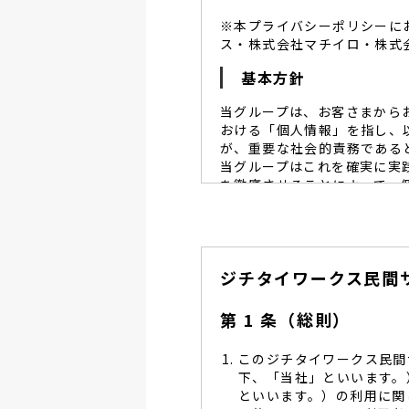
※本プライバシーポリシーに
ス・株式会社マチイロ・株式
基本方針
当グループは、お客さまから
おける「個人情報」を指し、
が、重要な社会的責務である
当グループはこれを確実に実
を徹底させることによって、
当グループは、個人情報保
個人情報保護に努めます。
当グループは、個人情報保
ジチタイワークス民間
し、同意を得た必要な範囲
当グループは、利用目的の
管理を求め、委託先を監督
第 1 条（総則）
当グループは、お預かりす
る予防並びに是正の為、社
このジチタイワークス民間
当グループは、個人情報保
下、「当社」といいます。
します。
といいます。）の利用に関
当グループは、個人情報に