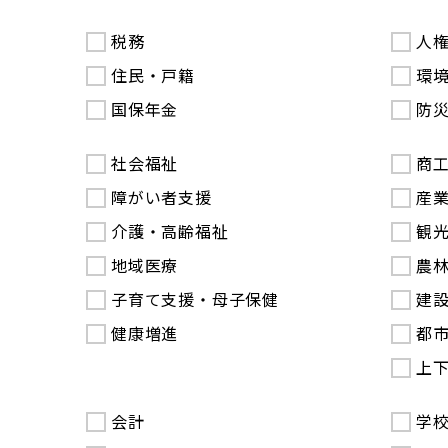
税務
人
住民・戸籍
環
国保年金
防
社会福祉
商
障がい者支援
産
介護・高齢福祉
観
地域医療
農
子育て支援・母子保健
建
健康増進
都
上
会計
学