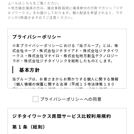
ュールはこちらをご覧ください。
※地方議会議員の方は、議会事務局宛に議員数分の行政マガジン「ジチ
タイワークス」をお届けしております。個人配送を希望されると、マガ
ジンが2冊届きますのでご注意ください。
プライバシーポリシー
※本プライバシーポリシーにおける「当グループ」とは、株
式会社ホープ・株式会社ジチタイアド・株式会社ジチタイワ
ークス・株式会社マチイロ・株式会社地方創生テクノロジー
ラボ・株式会社ジチタイリンクを総称したものとします。
基本方針
当グループは、お客さまからお預かりする個人に関する情報
（個人情報の保護に関する法律〔平成１５年法律第１８０
号〕における「個人情報」を指し、以下、「個人情報」とい
います。）の価値を尊重し、常に適切な管理と保護の徹底を
プライバシーポリシーへの同意
図ることが、重要な社会的責務であると考えております。
当グループはこれを確実に実践していくために、以下の方針
を定め、役員及び従業員に個人情報保護の重要性の認識と取
組みを徹底させることによって、個人情報の適切な取り扱い
ジチタイワークス民間サービス比較利用規約
に努めてまいります。
第 1 条（総則）
当グループは、個人情報保護に係る法令その他の規範を遵