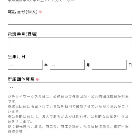
電話番号(個人)
※
電話番号(職場)
生年月日
年
月
日
所属団体種類
※
ジチタイワークス会員は、公務員及び外郭団体・公共的団体職員が対象
です。
※該当団体に所属されている旨を個別で確認させていただく場合がござ
います。
※公共的団体とは、法人であるか否かは問わず、公共的な活動を行う団
体をさします。
例：観光協会、農協、商工会、商工会議所、社会福祉協議会、市町村振
興協会等