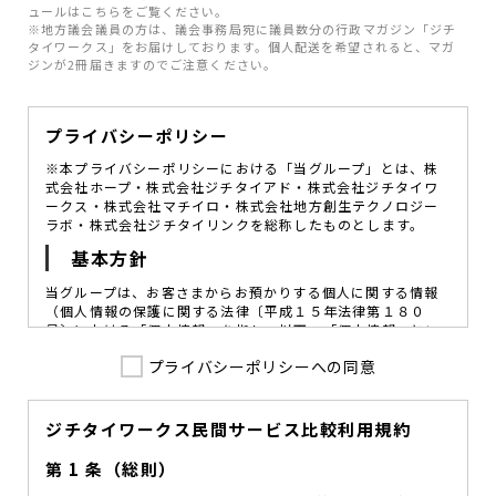
ュールはこちらをご覧ください。
※地方議会議員の方は、議会事務局宛に議員数分の行政マガジン「ジチ
タイワークス」をお届けしております。個人配送を希望されると、マガ
ジンが2冊届きますのでご注意ください。
プライバシーポリシー
※本プライバシーポリシーにおける「当グループ」とは、株
式会社ホープ・株式会社ジチタイアド・株式会社ジチタイワ
ークス・株式会社マチイロ・株式会社地方創生テクノロジー
ラボ・株式会社ジチタイリンクを総称したものとします。
基本方針
当グループは、お客さまからお預かりする個人に関する情報
（個人情報の保護に関する法律〔平成１５年法律第１８０
号〕における「個人情報」を指し、以下、「個人情報」とい
います。）の価値を尊重し、常に適切な管理と保護の徹底を
プライバシーポリシーへの同意
図ることが、重要な社会的責務であると考えております。
当グループはこれを確実に実践していくために、以下の方針
を定め、役員及び従業員に個人情報保護の重要性の認識と取
組みを徹底させることによって、個人情報の適切な取り扱い
ジチタイワークス民間サービス比較利用規約
に努めてまいります。
第 1 条（総則）
当グループは、個人情報保護に係る法令その他の規範を遵