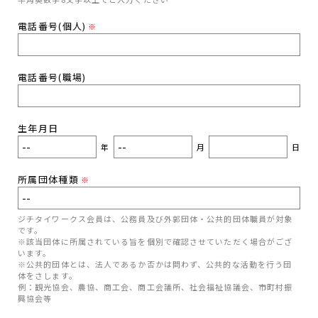
電話番号(個人)
※
電話番号(職場)
生年月日
年
月
日
所属団体種類
※
ジチタイワークス会員は、公務員及び外郭団体・公共的団体職員が対象
です。
※該当団体に所属されている旨を個別で確認させていただく場合がござ
います。
※公共的団体とは、法人であるか否かは問わず、公共的な活動を行う団
体をさします。
例：観光協会、農協、商工会、商工会議所、社会福祉協議会、市町村振
興協会等