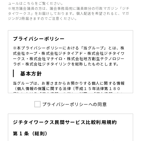
ュールはこちらをご覧ください。
※地方議会議員の方は、議会事務局宛に議員数分の行政マガジン「ジチ
タイワークス」をお届けしております。個人配送を希望されると、マガ
ジンが2冊届きますのでご注意ください。
プライバシーポリシー
※本プライバシーポリシーにおける「当グループ」とは、株
式会社ホープ・株式会社ジチタイアド・株式会社ジチタイワ
ークス・株式会社マチイロ・株式会社地方創生テクノロジー
ラボ・株式会社ジチタイリンクを総称したものとします。
基本方針
当グループは、お客さまからお預かりする個人に関する情報
（個人情報の保護に関する法律〔平成１５年法律第１８０
号〕における「個人情報」を指し、以下、「個人情報」とい
います。）の価値を尊重し、常に適切な管理と保護の徹底を
プライバシーポリシーへの同意
図ることが、重要な社会的責務であると考えております。
当グループはこれを確実に実践していくために、以下の方針
を定め、役員及び従業員に個人情報保護の重要性の認識と取
組みを徹底させることによって、個人情報の適切な取り扱い
ジチタイワークス民間サービス比較利用規約
に努めてまいります。
第 1 条（総則）
当グループは、個人情報保護に係る法令その他の規範を遵