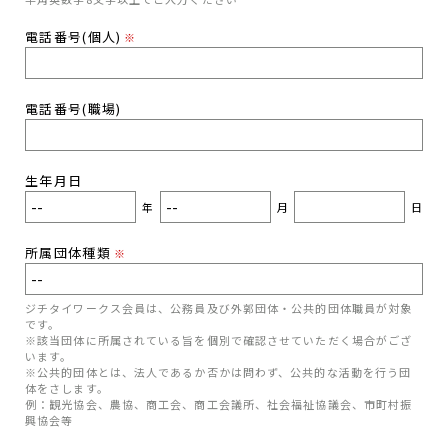
電話番号(個人)
※
電話番号(職場)
生年月日
年
月
日
所属団体種類
※
ジチタイワークス会員は、公務員及び外郭団体・公共的団体職員が対象
です。
※該当団体に所属されている旨を個別で確認させていただく場合がござ
います。
※公共的団体とは、法人であるか否かは問わず、公共的な活動を行う団
体をさします。
例：観光協会、農協、商工会、商工会議所、社会福祉協議会、市町村振
興協会等