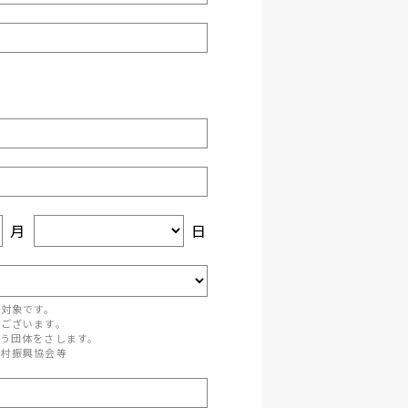
月
日
が対象です。
がございます。
う団体をさします。
町村振興協会等