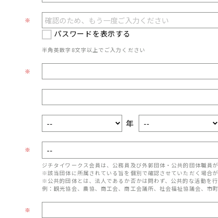
※
パスワードを表示する
半角英数字8文字以上でご入力ください
※
年
※
ジチタイワークス会員は、公務員及び外郭団体・公共的団体職員
※該当団体に所属されている旨を個別で確認させていただく場合
※公共的団体とは、法人であるか否かは問わず、公共的な活動を行
例：観光協会、農協、商工会、商工会議所、社会福祉協議会、市
※