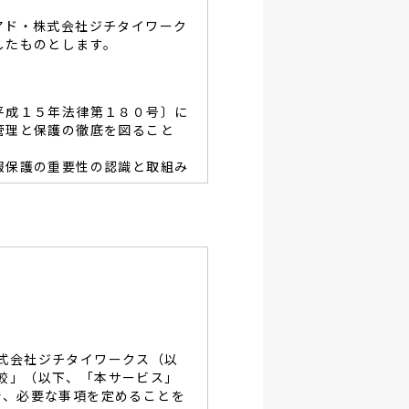
アド・株式会社ジチタイワーク
したものとします。
平成１５年法律第１８０号〕に
管理と保護の徹底を図ること
報保護の重要性の認識と取組み
容を適宜見直し、その改善と
あたり、利用目的を明らかに
、当グループと同等の適切な
・破壊・改竄・漏洩等に対す
式会社ジチタイワークス（以
し、役員及び従業員に徹底致
較」（以下、「本サービス」
で、必要な事項を定めることを
談及びご本人の個人情報の開