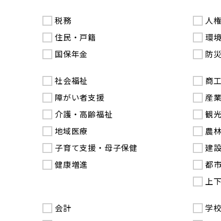
税務
人
住民・戸籍
環
国保年金
防
社会福祉
商
障がい者支援
産
介護・高齢福祉
観
地域医療
農
子育て支援・母子保健
建
健康増進
都
上
会計
学