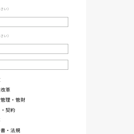
ださい）
ださい）
政
政改革
設管理・管財
札・契約
事
文書・法規