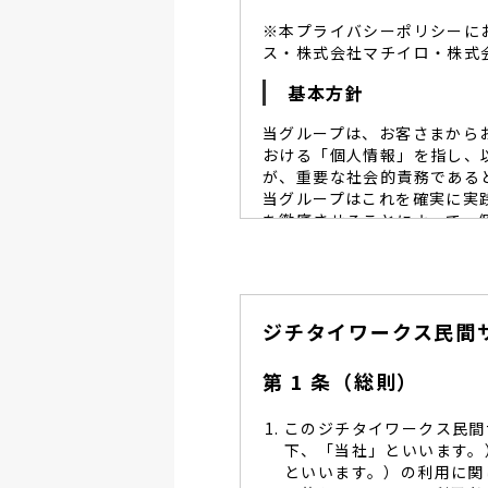
※本プライバシーポリシーに
ス・株式会社マチイロ・株式
基本方針
当グループは、お客さまから
おける「個人情報」を指し、
が、重要な社会的責務である
当グループはこれを確実に実
を徹底させることによって、
当グループは、個人情報保
個人情報保護に努めます。
当グループは、個人情報保
ジチタイワークス民間
し、同意を得た必要な範囲
当グループは、利用目的の
管理を求め、委託先を監督
第 1 条（総則）
当グループは、お預かりす
る予防並びに是正の為、社
このジチタイワークス民間
当グループは、個人情報保
下、「当社」といいます。
します。
といいます。）の利用に関
当グループは、個人情報に