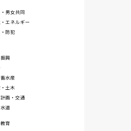
権・男女共同
境・エネルギー
災・防犯
工
業振興
光
林畜水産
設・土木
市計画・交通
下水道
校教育