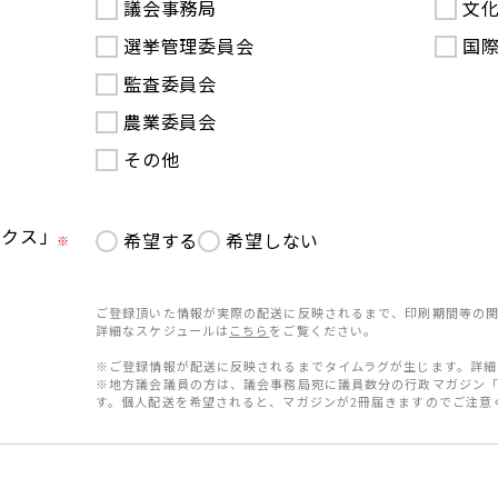
議会事務局
文
選挙管理委員会
国
監査委員会
農業委員会
その他
ークス」
希望する
希望しない
※
ご登録頂いた情報が実際の配送に反映されるまで、印刷期間等の関
詳細なスケジュールは
こちら
をご覧ください。
※ご登録情報が配送に反映されるまでタイムラグが生じます。詳細
※地方議会議員の方は、議会事務局宛に議員数分の行政マガジン
す。個人配送を希望されると、マガジンが2冊届きますのでご注意