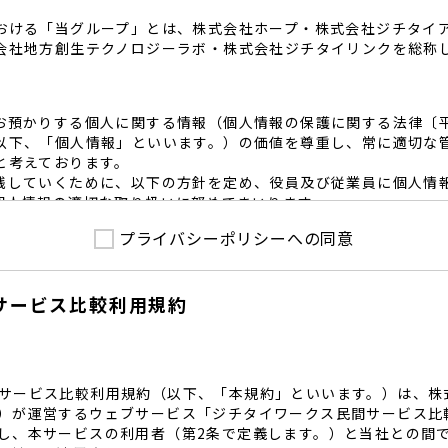
おける「当グループ」とは、株式会社ホープ・株式会社ジチタイ
会社地方創生テクノロジーラボ・株式会社ジチタイリンクを総称
お預かりする個人に関する情報（個人情報の保護に関する法律〔
以下、「個人情報」といいます。）の価値を尊重し、常に適切な
と考えております。
践していくために、以下の方針を定め、役員及び従業員に個人情
個人情報の適切な取り扱いに努めてまいります。
プライバシーポリシーへの同意
護に係る法令その他の規範を遵守するとともに、本ポリシーの内
護方針に準拠して提供されるサービスにおける個人情報の取得に
サービス比較利用規約
内で適切な取得、利用目的の範囲内で利用を致します。
範囲内で個人情報を含む業務委託を行う場合は、契約書を締結し
致します。
る個人情報を正確かつ安全に保つとともに、不正アクセス・紛失
内規程を整備し、必要かつ適切な措置を講じます。
サービス比較利用規約（以下、「本規約」といいます。）は、株
護に関する社内のマネジメントシステムを定め、組織体制を整備
）が運営するウェブサービス「ジチタイワークス民間サービス比
し、本サービスの利用者（第2条で定義します。）と当社との間
関する個人の権利を尊重いたします。個人情報に関する苦情・相