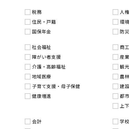
税務
人
住民・戸籍
環
国保年金
防
社会福祉
商
障がい者支援
産
介護・高齢福祉
観
地域医療
農
子育て支援・母子保健
建
健康増進
都
上
会計
学