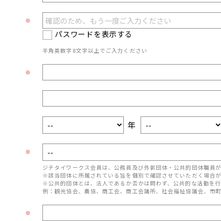
※
パスワードを表示する
半角英数字8文字以上でご入力ください
※
年
※
ジチタイワークス会員は、公務員及び外郭団体・公共的団体職員
※該当団体に所属されている旨を個別で確認させていただく場合
※公共的団体とは、法人であるか否かは問わず、公共的な活動を行
例：観光協会、農協、商工会、商工会議所、社会福祉協議会、市
※