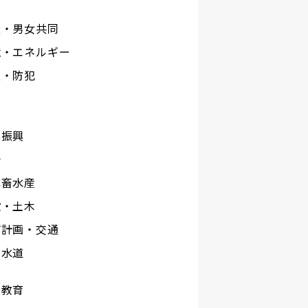
権・男女共同
境・エネルギー
災・防犯
工
業振興
光
林畜水産
設・土木
市計画・交通
下水道
校教育