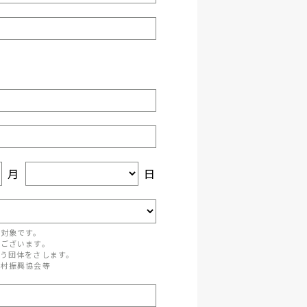
月
日
が対象です。
がございます。
う団体をさします。
町村振興協会等