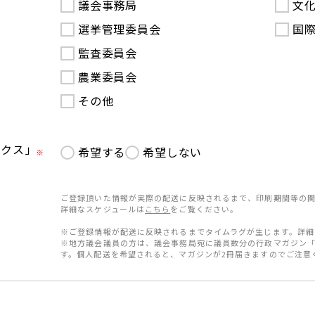
議会事務局
文
選挙管理委員会
国
監査委員会
農業委員会
その他
ークス」
希望する
希望しない
※
ご登録頂いた情報が実際の配送に反映されるまで、印刷期間等の関
詳細なスケジュールは
こちら
をご覧ください。
※ご登録情報が配送に反映されるまでタイムラグが生じます。詳細
※地方議会議員の方は、議会事務局宛に議員数分の行政マガジン
す。個人配送を希望されると、マガジンが2冊届きますのでご注意