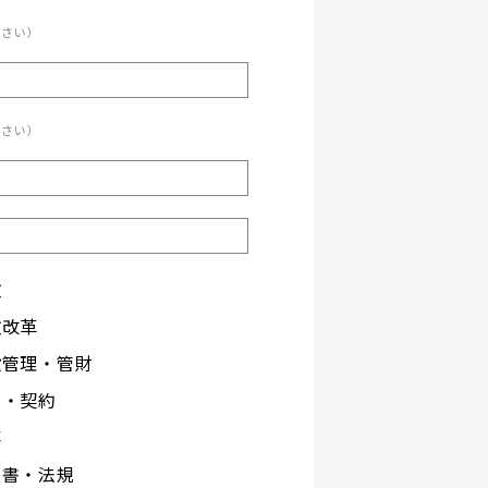
ださい）
ださい）
政
政改革
設管理・管財
札・契約
事
文書・法規