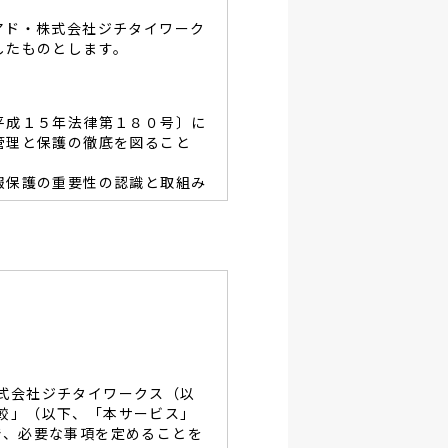
アド・株式会社ジチタイワーク
したものとします。
平成１５年法律第１８０号〕に
管理と保護の徹底を図ること
報保護の重要性の認識と取組み
容を適宜見直し、その改善と
あたり、利用目的を明らかに
、当グループと同等の適切な
・破壊・改竄・漏洩等に対す
式会社ジチタイワークス（以
し、役員及び従業員に徹底致
較」（以下、「本サービス」
で、必要な事項を定めることを
談及びご本人の個人情報の開