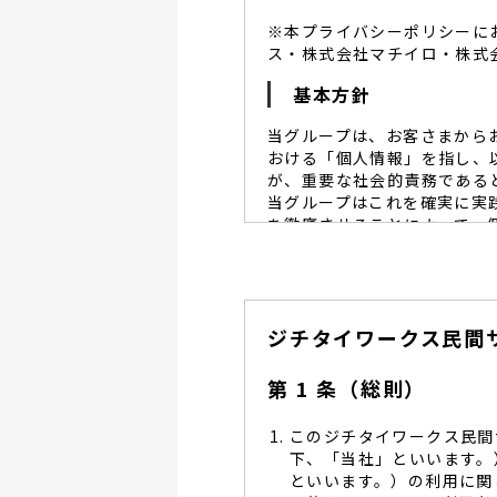
※本プライバシーポリシーに
ス・株式会社マチイロ・株式
基本方針
当グループは、お客さまから
おける「個人情報」を指し、
が、重要な社会的責務である
当グループはこれを確実に実
を徹底させることによって、
当グループは、個人情報保
個人情報保護に努めます。
当グループは、個人情報保
ジチタイワークス民間
し、同意を得た必要な範囲
当グループは、利用目的の
管理を求め、委託先を監督
第 1 条（総則）
当グループは、お預かりす
る予防並びに是正の為、社
このジチタイワークス民間
当グループは、個人情報保
下、「当社」といいます。
します。
といいます。）の利用に関
当グループは、個人情報に