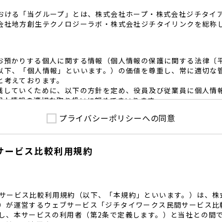
おける「当グループ」とは、株式会社ホープ・株式会社ジチタイ
会社地方創生テクノロジーラボ・株式会社ジチタイリンクを総称
お預かりする個人に関する情報（個人情報の保護に関する法律〔
以下、「個人情報」といいます。）の価値を尊重し、常に適切な
と考えております。
践していくために、以下の方針を定め、役員及び従業員に個人情
個人情報の適切な取り扱いに努めてまいります。
プライバシーポリシーへの同意
護に係る法令その他の規範を遵守するとともに、本ポリシーの内
護方針に準拠して提供されるサービスにおける個人情報の取得に
サービス比較利用規約
内で適切な取得、利用目的の範囲内で利用を致します。
範囲内で個人情報を含む業務委託を行う場合は、契約書を締結し
致します。
る個人情報を正確かつ安全に保つとともに、不正アクセス・紛失
内規程を整備し、必要かつ適切な措置を講じます。
サービス比較利用規約（以下、「本規約」といいます。）は、株
護に関する社内のマネジメントシステムを定め、組織体制を整備
）が運営するウェブサービス「ジチタイワークス民間サービス比
し、本サービスの利用者（第2条で定義します。）と当社との間
関する個人の権利を尊重いたします。個人情報に関する苦情・相