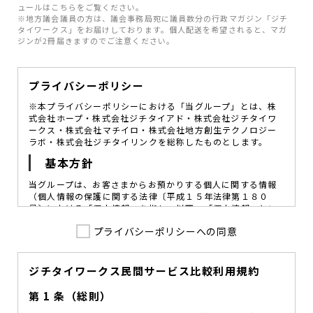
ュールはこちらをご覧ください。
※地方議会議員の方は、議会事務局宛に議員数分の行政マガジン「ジチ
タイワークス」をお届けしております。個人配送を希望されると、マガ
ジンが2冊届きますのでご注意ください。
プライバシーポリシー
※本プライバシーポリシーにおける「当グループ」とは、株
式会社ホープ・株式会社ジチタイアド・株式会社ジチタイワ
ークス・株式会社マチイロ・株式会社地方創生テクノロジー
ラボ・株式会社ジチタイリンクを総称したものとします。
基本方針
当グループは、お客さまからお預かりする個人に関する情報
（個人情報の保護に関する法律〔平成１５年法律第１８０
号〕における「個人情報」を指し、以下、「個人情報」とい
います。）の価値を尊重し、常に適切な管理と保護の徹底を
プライバシーポリシーへの同意
図ることが、重要な社会的責務であると考えております。
当グループはこれを確実に実践していくために、以下の方針
を定め、役員及び従業員に個人情報保護の重要性の認識と取
組みを徹底させることによって、個人情報の適切な取り扱い
ジチタイワークス民間サービス比較利用規約
に努めてまいります。
第 1 条（総則）
当グループは、個人情報保護に係る法令その他の規範を遵