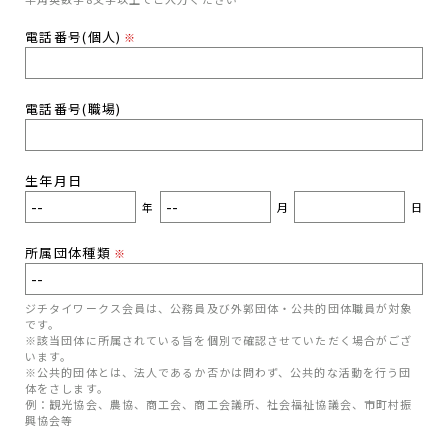
電話番号(個人)
※
電話番号(職場)
生年月日
年
月
日
所属団体種類
※
ジチタイワークス会員は、公務員及び外郭団体・公共的団体職員が対象
です。
※該当団体に所属されている旨を個別で確認させていただく場合がござ
います。
※公共的団体とは、法人であるか否かは問わず、公共的な活動を行う団
体をさします。
例：観光協会、農協、商工会、商工会議所、社会福祉協議会、市町村振
興協会等