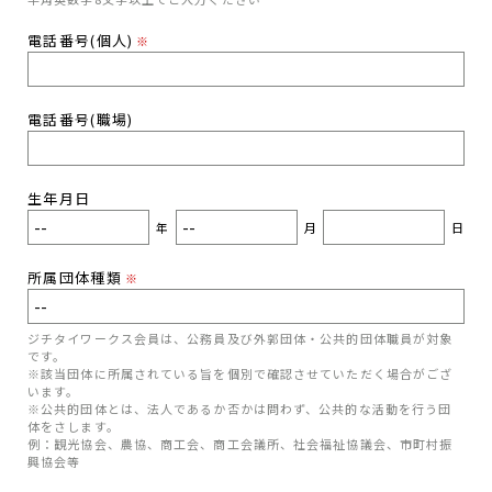
電話番号(個人)
※
電話番号(職場)
生年月日
年
月
日
所属団体種類
※
ジチタイワークス会員は、公務員及び外郭団体・公共的団体職員が対象
です。
※該当団体に所属されている旨を個別で確認させていただく場合がござ
います。
※公共的団体とは、法人であるか否かは問わず、公共的な活動を行う団
体をさします。
例：観光協会、農協、商工会、商工会議所、社会福祉協議会、市町村振
興協会等