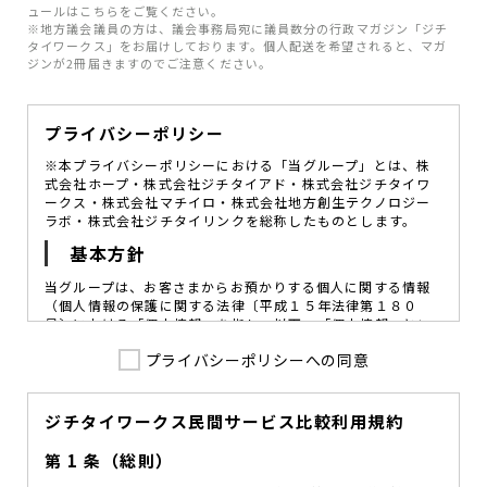
ュールはこちらをご覧ください。
※地方議会議員の方は、議会事務局宛に議員数分の行政マガジン「ジチ
タイワークス」をお届けしております。個人配送を希望されると、マガ
ジンが2冊届きますのでご注意ください。
プライバシーポリシー
※本プライバシーポリシーにおける「当グループ」とは、株
式会社ホープ・株式会社ジチタイアド・株式会社ジチタイワ
ークス・株式会社マチイロ・株式会社地方創生テクノロジー
ラボ・株式会社ジチタイリンクを総称したものとします。
基本方針
当グループは、お客さまからお預かりする個人に関する情報
（個人情報の保護に関する法律〔平成１５年法律第１８０
号〕における「個人情報」を指し、以下、「個人情報」とい
います。）の価値を尊重し、常に適切な管理と保護の徹底を
プライバシーポリシーへの同意
図ることが、重要な社会的責務であると考えております。
当グループはこれを確実に実践していくために、以下の方針
を定め、役員及び従業員に個人情報保護の重要性の認識と取
組みを徹底させることによって、個人情報の適切な取り扱い
ジチタイワークス民間サービス比較利用規約
に努めてまいります。
第 1 条（総則）
当グループは、個人情報保護に係る法令その他の規範を遵