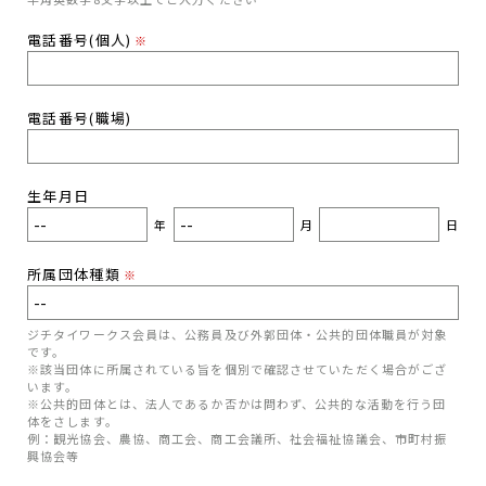
電話番号(個人)
※
電話番号(職場)
生年月日
年
月
日
所属団体種類
※
ジチタイワークス会員は、公務員及び外郭団体・公共的団体職員が対象
です。
※該当団体に所属されている旨を個別で確認させていただく場合がござ
います。
※公共的団体とは、法人であるか否かは問わず、公共的な活動を行う団
体をさします。
例：観光協会、農協、商工会、商工会議所、社会福祉協議会、市町村振
興協会等