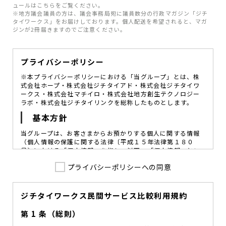
ュールはこちらをご覧ください。
※地方議会議員の方は、議会事務局宛に議員数分の行政マガジン「ジチ
タイワークス」をお届けしております。個人配送を希望されると、マガ
ジンが2冊届きますのでご注意ください。
プライバシーポリシー
※本プライバシーポリシーにおける「当グループ」とは、株
式会社ホープ・株式会社ジチタイアド・株式会社ジチタイワ
ークス・株式会社マチイロ・株式会社地方創生テクノロジー
ラボ・株式会社ジチタイリンクを総称したものとします。
基本方針
当グループは、お客さまからお預かりする個人に関する情報
（個人情報の保護に関する法律〔平成１５年法律第１８０
号〕における「個人情報」を指し、以下、「個人情報」とい
います。）の価値を尊重し、常に適切な管理と保護の徹底を
プライバシーポリシーへの同意
図ることが、重要な社会的責務であると考えております。
当グループはこれを確実に実践していくために、以下の方針
を定め、役員及び従業員に個人情報保護の重要性の認識と取
組みを徹底させることによって、個人情報の適切な取り扱い
ジチタイワークス民間サービス比較利用規約
に努めてまいります。
第 1 条（総則）
当グループは、個人情報保護に係る法令その他の規範を遵