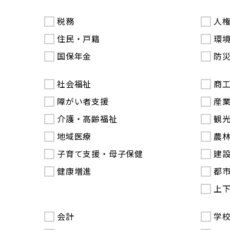
税務
人
住民・戸籍
環
国保年金
防
社会福祉
商
障がい者支援
産
介護・高齢福祉
観
地域医療
農
子育て支援・母子保健
建
健康増進
都
上
会計
学