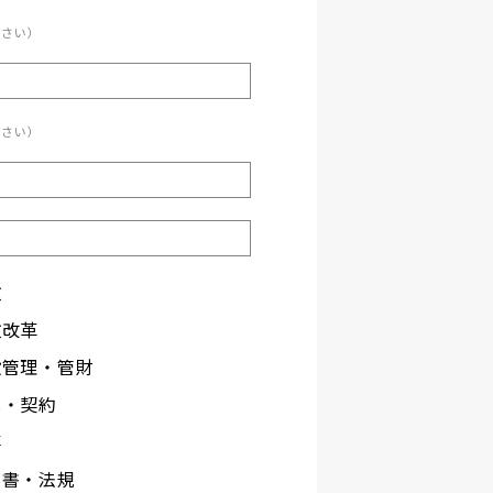
ださい）
ださい）
政
政改革
設管理・管財
札・契約
事
文書・法規