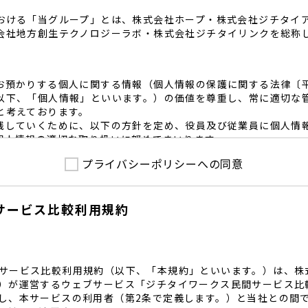
おける「当グループ」とは、株式会社ホープ・株式会社ジチタイ
会社地方創生テクノロジーラボ・株式会社ジチタイリンクを総称
お預かりする個人に関する情報（個人情報の保護に関する法律〔
以下、「個人情報」といいます。）の価値を尊重し、常に適切な
と考えております。
践していくために、以下の方針を定め、役員及び従業員に個人情
個人情報の適切な取り扱いに努めてまいります。
プライバシーポリシーへの同意
護に係る法令その他の規範を遵守するとともに、本ポリシーの内
護方針に準拠して提供されるサービスにおける個人情報の取得に
サービス比較利用規約
内で適切な取得、利用目的の範囲内で利用を致します。
範囲内で個人情報を含む業務委託を行う場合は、契約書を締結し
致します。
る個人情報を正確かつ安全に保つとともに、不正アクセス・紛失
内規程を整備し、必要かつ適切な措置を講じます。
サービス比較利用規約（以下、「本規約」といいます。）は、株
護に関する社内のマネジメントシステムを定め、組織体制を整備
）が運営するウェブサービス「ジチタイワークス民間サービス比
し、本サービスの利用者（第2条で定義します。）と当社との間
関する個人の権利を尊重いたします。個人情報に関する苦情・相