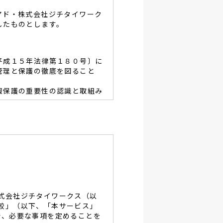
アド・株式会社ジチタイワーク
したものとします。
平成１５年法律第１８０号〕に
管理と保護の徹底を図ること
報保護の重要性の認識と取組み
容を適宜見直し、その改善と
あたり、利用目的を明らかに
、当グループと同等の適切な
・破壊・改竄・漏洩等に対す
式会社ジチタイワークス（以
し、役員及び従業員に徹底致
較」（以下、「本サービス」
で、必要な事項を定めることを
談及びご本人の個人情報の開