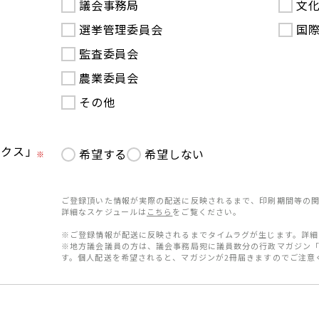
議会事務局
文
選挙管理委員会
国
監査委員会
農業委員会
その他
ークス」
希望する
希望しない
※
ご登録頂いた情報が実際の配送に反映されるまで、印刷期間等の関
詳細なスケジュールは
こちら
をご覧ください。
※ご登録情報が配送に反映されるまでタイムラグが生じます。詳細
※地方議会議員の方は、議会事務局宛に議員数分の行政マガジン
す。個人配送を希望されると、マガジンが2冊届きますのでご注意