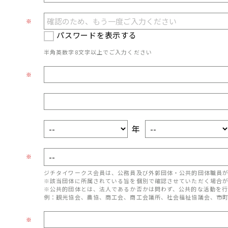
※
パスワードを表示する
半角英数字8文字以上でご入力ください
※
年
※
ジチタイワークス会員は、公務員及び外郭団体・公共的団体職員
※該当団体に所属されている旨を個別で確認させていただく場合
※公共的団体とは、法人であるか否かは問わず、公共的な活動を行
例：観光協会、農協、商工会、商工会議所、社会福祉協議会、市
※