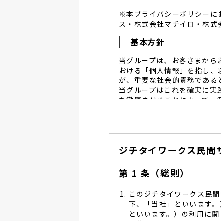
※本プライバシーポリシーに
ス・株式会社マチイロ・株式
基本方針
当グループは、お客さまから
おける「個人情報」を指し、
が、重要な社会的責務である
当グループはこれを確実に実
を徹底させることによって、
当グループは、個人情報保
個人情報保護に努めます。
当グループは、個人情報保
ジチタイワークス民間
し、同意を得た必要な範囲
当グループは、利用目的の
管理を求め、委託先を監督
第 1 条（総則）
当グループは、お預かりす
る予防並びに是正の為、社
このジチタイワークス民間
当グループは、個人情報保
下、「当社」といいます。
します。
といいます。）の利用に関
当グループは、個人情報に