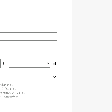
月
日
が対象です。
がございます。
う団体をさします。
町村振興協会等