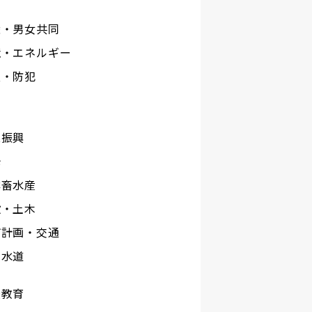
権・男女共同
境・エネルギー
災・防犯
工
業振興
光
林畜水産
設・土木
市計画・交通
下水道
校教育