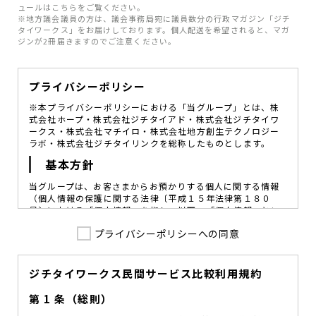
ュールはこちらをご覧ください。
※地方議会議員の方は、議会事務局宛に議員数分の行政マガジン「ジチ
タイワークス」をお届けしております。個人配送を希望されると、マガ
ジンが2冊届きますのでご注意ください。
プライバシーポリシー
※本プライバシーポリシーにおける「当グループ」とは、株
式会社ホープ・株式会社ジチタイアド・株式会社ジチタイワ
ークス・株式会社マチイロ・株式会社地方創生テクノロジー
ラボ・株式会社ジチタイリンクを総称したものとします。
基本方針
当グループは、お客さまからお預かりする個人に関する情報
（個人情報の保護に関する法律〔平成１５年法律第１８０
号〕における「個人情報」を指し、以下、「個人情報」とい
います。）の価値を尊重し、常に適切な管理と保護の徹底を
プライバシーポリシーへの同意
図ることが、重要な社会的責務であると考えております。
当グループはこれを確実に実践していくために、以下の方針
を定め、役員及び従業員に個人情報保護の重要性の認識と取
組みを徹底させることによって、個人情報の適切な取り扱い
ジチタイワークス民間サービス比較利用規約
に努めてまいります。
第 1 条（総則）
当グループは、個人情報保護に係る法令その他の規範を遵