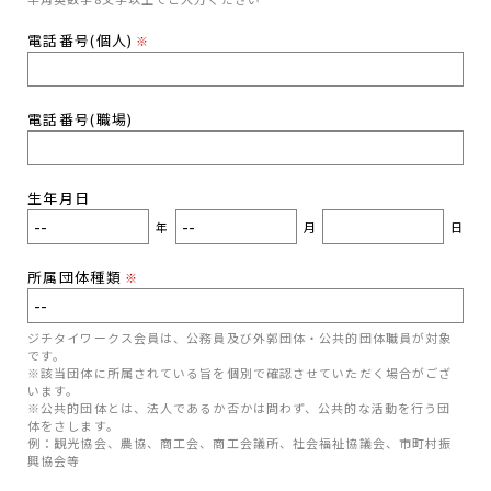
電話番号(個人)
※
電話番号(職場)
生年月日
年
月
日
所属団体種類
※
ジチタイワークス会員は、公務員及び外郭団体・公共的団体職員が対象
です。
※該当団体に所属されている旨を個別で確認させていただく場合がござ
います。
※公共的団体とは、法人であるか否かは問わず、公共的な活動を行う団
体をさします。
例：観光協会、農協、商工会、商工会議所、社会福祉協議会、市町村振
興協会等