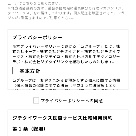
ュールはこちらをご覧ください。
※地方議会議員の方は、議会事務局宛に議員数分の行政マガジン「ジチ
タイワークス」をお届けしております。個人配送を希望されると、マガ
ジンが2冊届きますのでご注意ください。
プライバシーポリシー
※本プライバシーポリシーにおける「当グループ」とは、株
式会社ホープ・株式会社ジチタイアド・株式会社ジチタイワ
ークス・株式会社マチイロ・株式会社地方創生テクノロジー
ラボ・株式会社ジチタイリンクを総称したものとします。
基本方針
当グループは、お客さまからお預かりする個人に関する情報
（個人情報の保護に関する法律〔平成１５年法律第１８０
号〕における「個人情報」を指し、以下、「個人情報」とい
います。）の価値を尊重し、常に適切な管理と保護の徹底を
プライバシーポリシーへの同意
図ることが、重要な社会的責務であると考えております。
当グループはこれを確実に実践していくために、以下の方針
を定め、役員及び従業員に個人情報保護の重要性の認識と取
組みを徹底させることによって、個人情報の適切な取り扱い
ジチタイワークス民間サービス比較利用規約
に努めてまいります。
第 1 条（総則）
当グループは、個人情報保護に係る法令その他の規範を遵