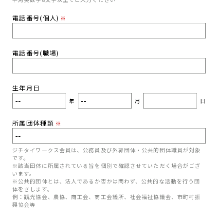
電話番号(個人)
※
電話番号(職場)
生年月日
年
月
日
所属団体種類
※
ジチタイワークス会員は、公務員及び外郭団体・公共的団体職員が対象
です。
※該当団体に所属されている旨を個別で確認させていただく場合がござ
います。
※公共的団体とは、法人であるか否かは問わず、公共的な活動を行う団
体をさします。
例：観光協会、農協、商工会、商工会議所、社会福祉協議会、市町村振
興協会等