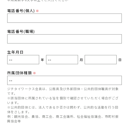
電話番号(個人)
※
電話番号(職場)
生年月日
年
月
日
所属団体種類
※
ジチタイワークス会員は、公務員及び外郭団体・公共的団体職員が対象
です。
※該当団体に所属されている旨を個別で確認させていただく場合がござ
います。
※公共的団体とは、法人であるか否かは問わず、公共的な活動を行う団
体をさします。
例：観光協会、農協、商工会、商工会議所、社会福祉協議会、市町村振
興協会等