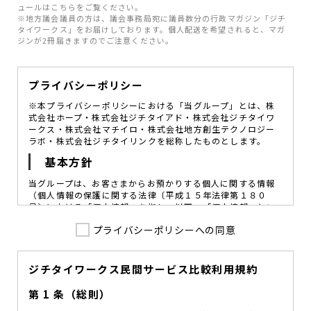
ュールはこちらをご覧ください。
※地方議会議員の方は、議会事務局宛に議員数分の行政マガジン「ジチ
タイワークス」をお届けしております。個人配送を希望されると、マガ
ジンが2冊届きますのでご注意ください。
プライバシーポリシー
※本プライバシーポリシーにおける「当グループ」とは、株
式会社ホープ・株式会社ジチタイアド・株式会社ジチタイワ
ークス・株式会社マチイロ・株式会社地方創生テクノロジー
ラボ・株式会社ジチタイリンクを総称したものとします。
基本方針
当グループは、お客さまからお預かりする個人に関する情報
（個人情報の保護に関する法律〔平成１５年法律第１８０
号〕における「個人情報」を指し、以下、「個人情報」とい
います。）の価値を尊重し、常に適切な管理と保護の徹底を
プライバシーポリシーへの同意
図ることが、重要な社会的責務であると考えております。
当グループはこれを確実に実践していくために、以下の方針
を定め、役員及び従業員に個人情報保護の重要性の認識と取
組みを徹底させることによって、個人情報の適切な取り扱い
ジチタイワークス民間サービス比較利用規約
に努めてまいります。
第 1 条（総則）
当グループは、個人情報保護に係る法令その他の規範を遵