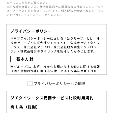
ュールはこちらをご覧ください。
※地方議会議員の方は、議会事務局宛に議員数分の行政マガジン「ジチ
タイワークス」をお届けしております。個人配送を希望されると、マガ
ジンが2冊届きますのでご注意ください。
プライバシーポリシー
※本プライバシーポリシーにおける「当グループ」とは、株
式会社ホープ・株式会社ジチタイアド・株式会社ジチタイワ
ークス・株式会社マチイロ・株式会社地方創生テクノロジー
ラボ・株式会社ジチタイリンクを総称したものとします。
基本方針
当グループは、お客さまからお預かりする個人に関する情報
（個人情報の保護に関する法律〔平成１５年法律第１８０
号〕における「個人情報」を指し、以下、「個人情報」とい
います。）の価値を尊重し、常に適切な管理と保護の徹底を
プライバシーポリシーへの同意
図ることが、重要な社会的責務であると考えております。
当グループはこれを確実に実践していくために、以下の方針
を定め、役員及び従業員に個人情報保護の重要性の認識と取
組みを徹底させることによって、個人情報の適切な取り扱い
ジチタイワークス民間サービス比較利用規約
に努めてまいります。
第 1 条（総則）
当グループは、個人情報保護に係る法令その他の規範を遵