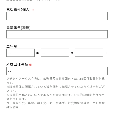
電話番号(個人)
※
電話番号(職場)
生年月日
年
月
日
所属団体種類
※
ジチタイワークス会員は、公務員及び外郭団体・公共的団体職員が対象
です。
※該当団体に所属されている旨を個別で確認させていただく場合がござ
います。
※公共的団体とは、法人であるか否かは問わず、公共的な活動を行う団
体をさします。
例：観光協会、農協、商工会、商工会議所、社会福祉協議会、市町村振
興協会等