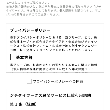
ュールはこちらをご覧ください。
※地方議会議員の方は、議会事務局宛に議員数分の行政マガジン「ジチ
タイワークス」をお届けしております。個人配送を希望されると、マガ
ジンが2冊届きますのでご注意ください。
プライバシーポリシー
※本プライバシーポリシーにおける「当グループ」とは、株
式会社ホープ・株式会社ジチタイアド・株式会社ジチタイワ
ークス・株式会社マチイロ・株式会社地方創生テクノロジー
ラボ・株式会社ジチタイリンクを総称したものとします。
基本方針
当グループは、お客さまからお預かりする個人に関する情報
（個人情報の保護に関する法律〔平成１５年法律第１８０
号〕における「個人情報」を指し、以下、「個人情報」とい
います。）の価値を尊重し、常に適切な管理と保護の徹底を
プライバシーポリシーへの同意
図ることが、重要な社会的責務であると考えております。
当グループはこれを確実に実践していくために、以下の方針
を定め、役員及び従業員に個人情報保護の重要性の認識と取
組みを徹底させることによって、個人情報の適切な取り扱い
ジチタイワークス民間サービス比較利用規約
に努めてまいります。
第 1 条（総則）
当グループは、個人情報保護に係る法令その他の規範を遵