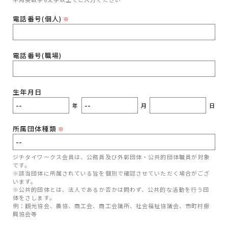
電話番号(個人)
※
電話番号(職場)
生年月日
年
月
日
所属団体種類
※
ジチタイワークス会員は、公務員及び外郭団体・公共的団体職員が対象
です。
※該当団体に所属されている旨を個別で確認させていただく場合がござ
います。
※公共的団体とは、法人であるか否かは問わず、公共的な活動を行う団
体をさします。
例：観光協会、農協、商工会、商工会議所、社会福祉協議会、市町村振
興協会等