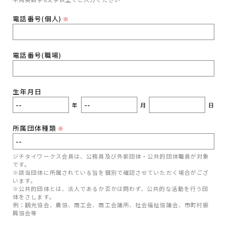
電話番号(個人)
※
電話番号(職場)
生年月日
年
月
日
所属団体種類
※
ジチタイワークス会員は、公務員及び外郭団体・公共的団体職員が対象
です。
※該当団体に所属されている旨を個別で確認させていただく場合がござ
います。
※公共的団体とは、法人であるか否かは問わず、公共的な活動を行う団
体をさします。
例：観光協会、農協、商工会、商工会議所、社会福祉協議会、市町村振
興協会等