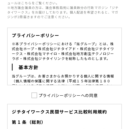
ュールはこちらをご覧ください。
※地方議会議員の方は、議会事務局宛に議員数分の行政マガジン「ジチ
タイワークス」をお届けしております。個人配送を希望されると、マガ
ジンが2冊届きますのでご注意ください。
プライバシーポリシー
※本プライバシーポリシーにおける「当グループ」とは、株
式会社ホープ・株式会社ジチタイアド・株式会社ジチタイワ
ークス・株式会社マチイロ・株式会社地方創生テクノロジー
ラボ・株式会社ジチタイリンクを総称したものとします。
基本方針
当グループは、お客さまからお預かりする個人に関する情報
（個人情報の保護に関する法律〔平成１５年法律第１８０
号〕における「個人情報」を指し、以下、「個人情報」とい
います。）の価値を尊重し、常に適切な管理と保護の徹底を
プライバシーポリシーへの同意
図ることが、重要な社会的責務であると考えております。
当グループはこれを確実に実践していくために、以下の方針
を定め、役員及び従業員に個人情報保護の重要性の認識と取
組みを徹底させることによって、個人情報の適切な取り扱い
ジチタイワークス民間サービス比較利用規約
に努めてまいります。
第 1 条（総則）
当グループは、個人情報保護に係る法令その他の規範を遵