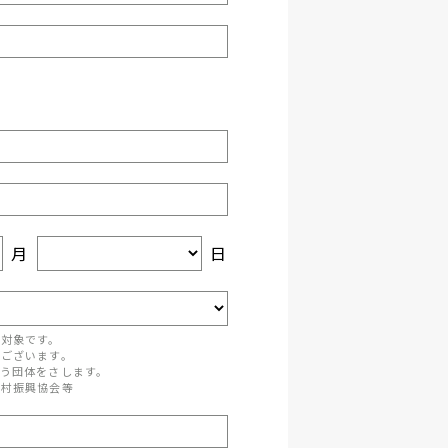
月
日
が対象です。
がございます。
う団体をさします。
町村振興協会等