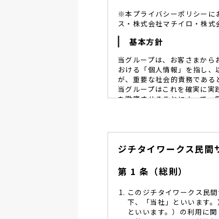
※本プライバシーポリシーに
ス・株式会社マチイロ・株式
基本方針
当グループは、お客さまから
おける「個人情報」を指し、
が、重要な社会的責務である
当グループはこれを確実に実
を徹底させることによって、
当グループは、個人情報保
個人情報保護に努めます。
当グループは、個人情報保
ジチタイワークス民間
し、同意を得た必要な範囲
当グループは、利用目的の
管理を求め、委託先を監督
第 1 条（総則）
当グループは、お預かりす
る予防並びに是正の為、社
このジチタイワークス民間
当グループは、個人情報保
下、「当社」といいます。
します。
といいます。）の利用に関
当グループは、個人情報に