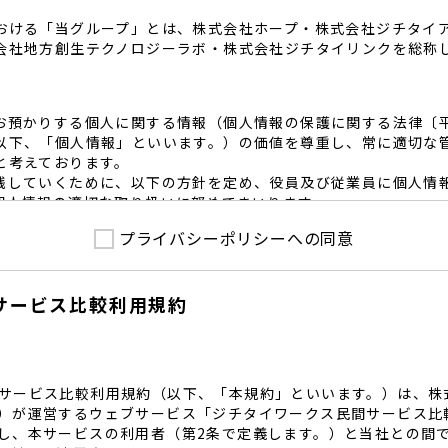
おける「当グループ」とは、株式会社ホープ・株式会社ジチタイ
会社地方創生テクノロジーラボ・株式会社ジチタイリンクを総称
お預かりする個人に関する情報（個人情報の保護に関する法律〔
以下、「個人情報」といいます。）の価値を尊重し、常に適切な
と考えております。
践していくために、以下の方針を定め、役員及び従業員に個人情
個人情報の適切な取り扱いに努めてまいります。
プライバシーポリシーへの同意
護に係る法令その他の規範を遵守するとともに、本ポリシーの内
護方針に準拠して提供されるサービスにおける個人情報の取得に
サービス比較利用規約
内で適切な取得、利用目的の範囲内で利用を致します。
範囲内で個人情報を含む業務委託を行う場合は、契約書を締結し
致します。
る個人情報を正確かつ安全に保つとともに、不正アクセス・紛失
内規程を整備し、必要かつ適切な措置を講じます。
サービス比較利用規約（以下、「本規約」といいます。）は、株
護に関する社内のマネジメントシステムを定め、組織体制を整備
）が運営するウェブサービス「ジチタイワークス民間サービス比
し、本サービスの利用者（第2条で定義します。）と当社との間
関する個人の権利を尊重いたします。個人情報に関する苦情・相