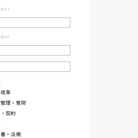
ださい）
ださい）
政
政改革
設管理・管財
札・契約
事
文書・法規