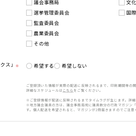
議会事務局
文
選挙管理委員会
国
監査委員会
農業委員会
その他
ークス」
希望する
希望しない
※
ご登録頂いた情報が実際の配送に反映されるまで、印刷期間等の関
詳細なスケジュールは
こちら
をご覧ください。
※ご登録情報が配送に反映されるまでタイムラグが生じます。詳細
※地方議会議員の方は、議会事務局宛に議員数分の行政マガジン
す。個人配送を希望されると、マガジンが2冊届きますのでご注意