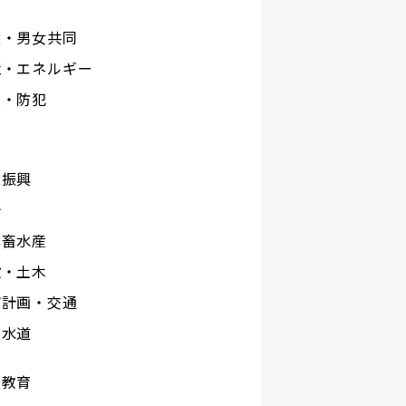
権・男女共同
境・エネルギー
災・防犯
工
業振興
光
林畜水産
設・土木
市計画・交通
下水道
校教育