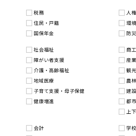
税務
人
住民・戸籍
環
国保年金
防
社会福祉
商
障がい者支援
産
介護・高齢福祉
観
地域医療
農
子育て支援・母子保健
建
健康増進
都
上
会計
学