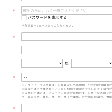
※
パスワードを表示する
半角英数字8文字以上でご入力ください
※
年
※
ジチタイワークス会員は、公務員及び外郭団体・公共的団体職員
※該当団体に所属されている旨を個別で確認させていただく場合
※公共的団体とは、法人であるか否かは問わず、公共的な活動を行
例：観光協会、農協、商工会、商工会議所、社会福祉協議会、市
※