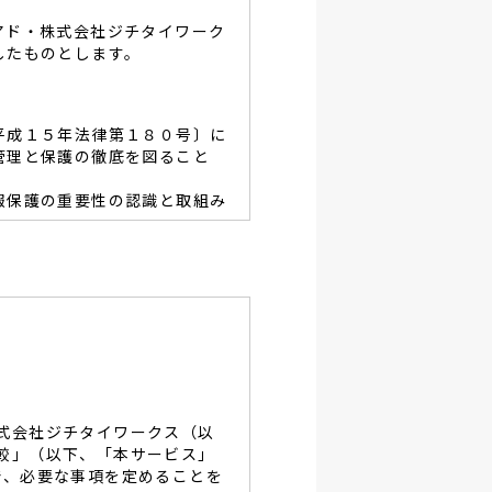
アド・株式会社ジチタイワーク
したものとします。
平成１５年法律第１８０号〕に
管理と保護の徹底を図ること
報保護の重要性の認識と取組み
容を適宜見直し、その改善と
あたり、利用目的を明らかに
、当グループと同等の適切な
・破壊・改竄・漏洩等に対す
式会社ジチタイワークス（以
し、役員及び従業員に徹底致
較」（以下、「本サービス」
で、必要な事項を定めることを
談及びご本人の個人情報の開