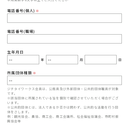
電話番号(個人)
※
電話番号(職場)
生年月日
年
月
日
所属団体種類
※
ジチタイワークス会員は、公務員及び外郭団体・公共的団体職員が対象
です。
※該当団体に所属されている旨を個別で確認させていただく場合がござ
います。
※公共的団体とは、法人であるか否かは問わず、公共的な活動を行う団
体をさします。
例：観光協会、農協、商工会、商工会議所、社会福祉協議会、市町村振
興協会等