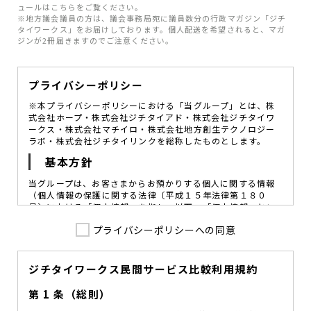
ュールはこちらをご覧ください。
※地方議会議員の方は、議会事務局宛に議員数分の行政マガジン「ジチ
タイワークス」をお届けしております。個人配送を希望されると、マガ
ジンが2冊届きますのでご注意ください。
プライバシーポリシー
※本プライバシーポリシーにおける「当グループ」とは、株
式会社ホープ・株式会社ジチタイアド・株式会社ジチタイワ
ークス・株式会社マチイロ・株式会社地方創生テクノロジー
ラボ・株式会社ジチタイリンクを総称したものとします。
基本方針
当グループは、お客さまからお預かりする個人に関する情報
（個人情報の保護に関する法律〔平成１５年法律第１８０
号〕における「個人情報」を指し、以下、「個人情報」とい
います。）の価値を尊重し、常に適切な管理と保護の徹底を
プライバシーポリシーへの同意
図ることが、重要な社会的責務であると考えております。
当グループはこれを確実に実践していくために、以下の方針
を定め、役員及び従業員に個人情報保護の重要性の認識と取
組みを徹底させることによって、個人情報の適切な取り扱い
ジチタイワークス民間サービス比較利用規約
に努めてまいります。
第 1 条（総則）
当グループは、個人情報保護に係る法令その他の規範を遵