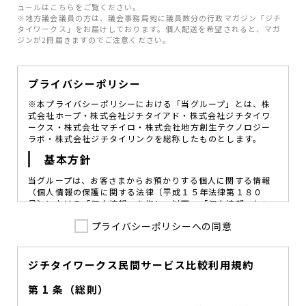
ュールはこちらをご覧ください。
※地方議会議員の方は、議会事務局宛に議員数分の行政マガジン「ジチ
タイワークス」をお届けしております。個人配送を希望されると、マガ
ジンが2冊届きますのでご注意ください。
プライバシーポリシー
※本プライバシーポリシーにおける「当グループ」とは、株
式会社ホープ・株式会社ジチタイアド・株式会社ジチタイワ
ークス・株式会社マチイロ・株式会社地方創生テクノロジー
ラボ・株式会社ジチタイリンクを総称したものとします。
基本方針
当グループは、お客さまからお預かりする個人に関する情報
（個人情報の保護に関する法律〔平成１５年法律第１８０
号〕における「個人情報」を指し、以下、「個人情報」とい
います。）の価値を尊重し、常に適切な管理と保護の徹底を
プライバシーポリシーへの同意
図ることが、重要な社会的責務であると考えております。
当グループはこれを確実に実践していくために、以下の方針
を定め、役員及び従業員に個人情報保護の重要性の認識と取
組みを徹底させることによって、個人情報の適切な取り扱い
ジチタイワークス民間サービス比較利用規約
に努めてまいります。
第 1 条（総則）
当グループは、個人情報保護に係る法令その他の規範を遵