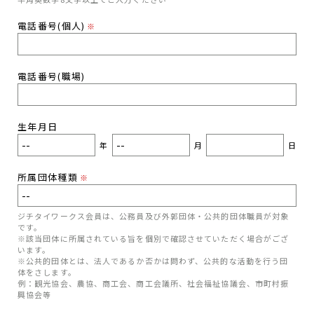
電話番号(個人)
※
電話番号(職場)
生年月日
年
月
日
所属団体種類
※
ジチタイワークス会員は、公務員及び外郭団体・公共的団体職員が対象
です。
※該当団体に所属されている旨を個別で確認させていただく場合がござ
います。
※公共的団体とは、法人であるか否かは問わず、公共的な活動を行う団
体をさします。
例：観光協会、農協、商工会、商工会議所、社会福祉協議会、市町村振
興協会等