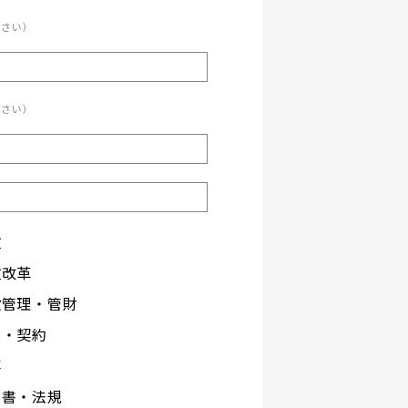
ださい）
ださい）
政
政改革
設管理・管財
札・契約
事
文書・法規