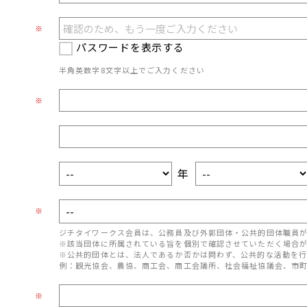
※
パスワードを表示する
半角英数字8文字以上でご入力ください
※
年
※
ジチタイワークス会員は、公務員及び外郭団体・公共的団体職員
※該当団体に所属されている旨を個別で確認させていただく場合
※公共的団体とは、法人であるか否かは問わず、公共的な活動を行
例：観光協会、農協、商工会、商工会議所、社会福祉協議会、市
※