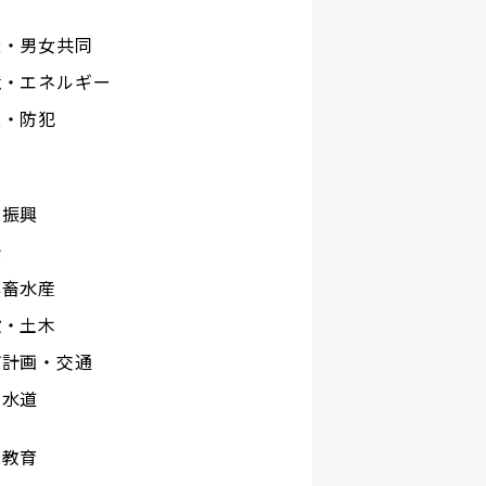
権・男女共同
境・エネルギー
災・防犯
工
業振興
光
林畜水産
設・土木
市計画・交通
下水道
校教育