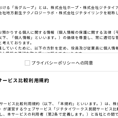
おける「当グループ」とは、株式会社ホープ・株式会社ジチタイ
会社地方創生テクノロジーラボ・株式会社ジチタイリンクを総称
お預かりする個人に関する情報（個人情報の保護に関する法律〔
以下、「個人情報」といいます。）の価値を尊重し、常に適切な
と考えております。
践していくために、以下の方針を定め、役員及び従業員に個人情
個人情報の適切な取り扱いに努めてまいります。
プライバシーポリシーへの同意
護に係る法令その他の規範を遵守するとともに、本ポリシーの内
護方針に準拠して提供されるサービスにおける個人情報の取得に
サービス比較利用規約
内で適切な取得、利用目的の範囲内で利用を致します。
範囲内で個人情報を含む業務委託を行う場合は、契約書を締結し
致します。
る個人情報を正確かつ安全に保つとともに、不正アクセス・紛失
内規程を整備し、必要かつ適切な措置を講じます。
サービス比較利用規約（以下、「本規約」といいます。）は、株
護に関する社内のマネジメントシステムを定め、組織体制を整備
）が運営するウェブサービス「ジチタイワークス民間サービス比
し、本サービスの利用者（第2条で定義します。）と当社との間
関する個人の権利を尊重いたします。個人情報に関する苦情・相