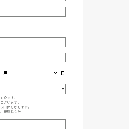
月
日
が対象です。
がございます。
う団体をさします。
町村振興協会等