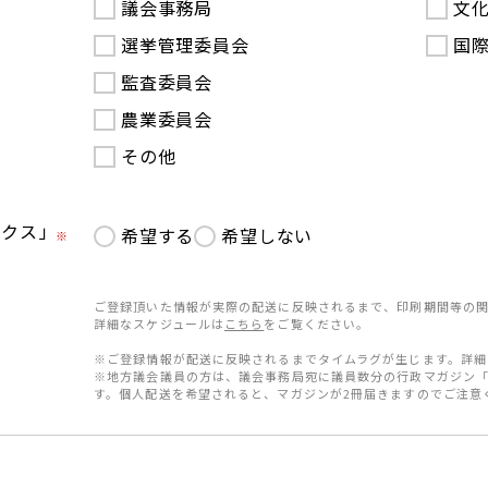
議会事務局
文
選挙管理委員会
国
監査委員会
農業委員会
その他
ークス」
希望する
希望しない
※
ご登録頂いた情報が実際の配送に反映されるまで、印刷期間等の関
詳細なスケジュールは
こちら
をご覧ください。
※ご登録情報が配送に反映されるまでタイムラグが生じます。詳細
※地方議会議員の方は、議会事務局宛に議員数分の行政マガジン
す。個人配送を希望されると、マガジンが2冊届きますのでご注意