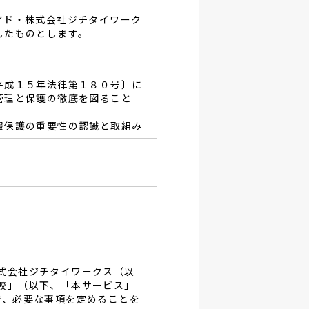
アド・株式会社ジチタイワーク
したものとします。
平成１５年法律第１８０号〕に
管理と保護の徹底を図ること
報保護の重要性の認識と取組み
容を適宜見直し、その改善と
あたり、利用目的を明らかに
、当グループと同等の適切な
・破壊・改竄・漏洩等に対す
式会社ジチタイワークス（以
し、役員及び従業員に徹底致
較」（以下、「本サービス」
で、必要な事項を定めることを
談及びご本人の個人情報の開