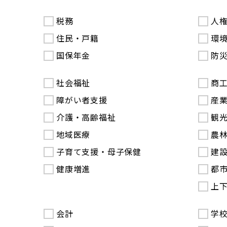
税務
人
住民・戸籍
環
国保年金
防
社会福祉
商
障がい者支援
産
介護・高齢福祉
観
地域医療
農
子育て支援・母子保健
建
健康増進
都
上
会計
学