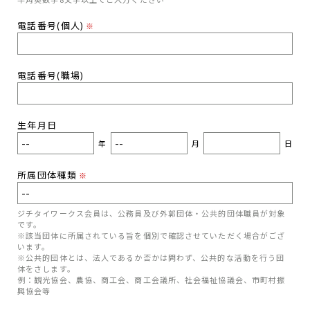
電話番号(個人)
※
電話番号(職場)
生年月日
年
月
日
所属団体種類
※
ジチタイワークス会員は、公務員及び外郭団体・公共的団体職員が対象
です。
※該当団体に所属されている旨を個別で確認させていただく場合がござ
います。
※公共的団体とは、法人であるか否かは問わず、公共的な活動を行う団
体をさします。
例：観光協会、農協、商工会、商工会議所、社会福祉協議会、市町村振
興協会等