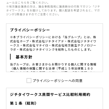
ュールはこちらをご覧ください。
※地方議会議員の方は、議会事務局宛に議員数分の行政マガジン「ジチ
タイワークス」をお届けしております。個人配送を希望されると、マガ
ジンが2冊届きますのでご注意ください。
プライバシーポリシー
※本プライバシーポリシーにおける「当グループ」とは、株
式会社ホープ・株式会社ジチタイアド・株式会社ジチタイワ
ークス・株式会社マチイロ・株式会社地方創生テクノロジー
ラボ・株式会社ジチタイリンクを総称したものとします。
基本方針
当グループは、お客さまからお預かりする個人に関する情報
（個人情報の保護に関する法律〔平成１５年法律第１８０
号〕における「個人情報」を指し、以下、「個人情報」とい
います。）の価値を尊重し、常に適切な管理と保護の徹底を
プライバシーポリシーへの同意
図ることが、重要な社会的責務であると考えております。
当グループはこれを確実に実践していくために、以下の方針
を定め、役員及び従業員に個人情報保護の重要性の認識と取
組みを徹底させることによって、個人情報の適切な取り扱い
ジチタイワークス民間サービス比較利用規約
に努めてまいります。
第 1 条（総則）
当グループは、個人情報保護に係る法令その他の規範を遵