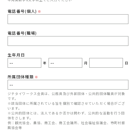
電話番号(個人)
※
電話番号(職場)
生年月日
年
月
日
所属団体種類
※
ジチタイワークス会員は、公務員及び外郭団体・公共的団体職員が対象
です。
※該当団体に所属されている旨を個別で確認させていただく場合がござ
います。
※公共的団体とは、法人であるか否かは問わず、公共的な活動を行う団
体をさします。
例：観光協会、農協、商工会、商工会議所、社会福祉協議会、市町村振
興協会等