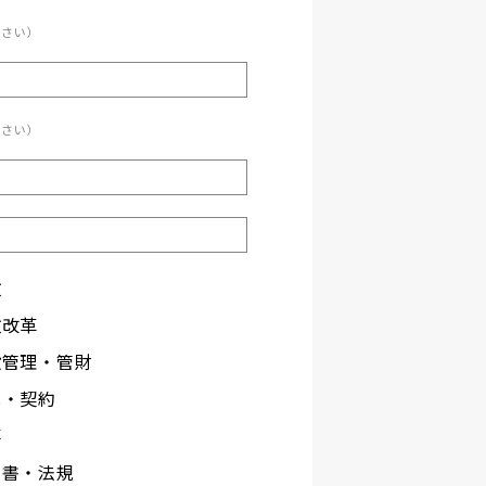
ださい）
ださい）
政
政改革
設管理・管財
札・契約
事
文書・法規