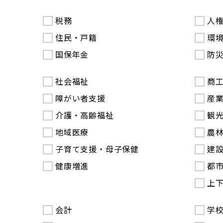
税務
人
住民・戸籍
環
国保年金
防
社会福祉
商
障がい者支援
産
介護・高齢福祉
観
地域医療
農
子育て支援・母子保健
建
健康増進
都
上
会計
学