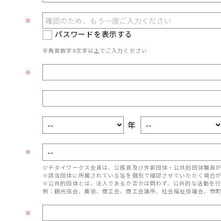
※
パスワードを表示する
半角英数字8文字以上でご入力ください
※
年
※
ジチタイワークス会員は、公務員及び外郭団体・公共的団体職員
※該当団体に所属されている旨を個別で確認させていただく場合
※公共的団体とは、法人であるか否かは問わず、公共的な活動を行
例：観光協会、農協、商工会、商工会議所、社会福祉協議会、市
※