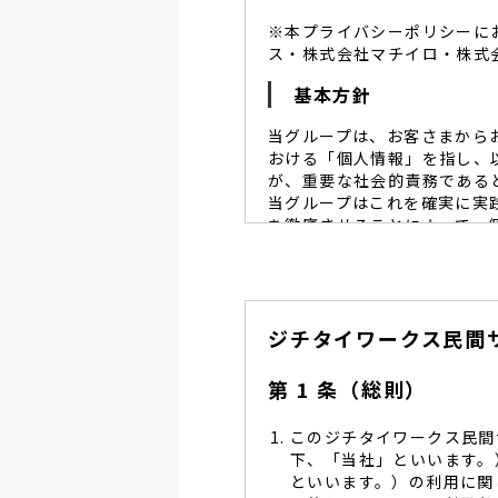
※本プライバシーポリシーに
ス・株式会社マチイロ・株式
基本方針
当グループは、お客さまから
おける「個人情報」を指し、
が、重要な社会的責務である
当グループはこれを確実に実
を徹底させることによって、
当グループは、個人情報保
個人情報保護に努めます。
当グループは、個人情報保
ジチタイワークス民間
し、同意を得た必要な範囲
当グループは、利用目的の
管理を求め、委託先を監督
第 1 条（総則）
当グループは、お預かりす
る予防並びに是正の為、社
このジチタイワークス民間
当グループは、個人情報保
下、「当社」といいます。
します。
といいます。）の利用に関
当グループは、個人情報に