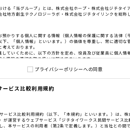
おける「当グループ」とは、株式会社ホープ・株式会社ジチタイ
会社地方創生テクノロジーラボ・株式会社ジチタイリンクを総称
お預かりする個人に関する情報（個人情報の保護に関する法律〔
以下、「個人情報」といいます。）の価値を尊重し、常に適切な
と考えております。
践していくために、以下の方針を定め、役員及び従業員に個人情
個人情報の適切な取り扱いに努めてまいります。
プライバシーポリシーへの同意
護に係る法令その他の規範を遵守するとともに、本ポリシーの内
護方針に準拠して提供されるサービスにおける個人情報の取得に
サービス比較利用規約
内で適切な取得、利用目的の範囲内で利用を致します。
範囲内で個人情報を含む業務委託を行う場合は、契約書を締結し
致します。
る個人情報を正確かつ安全に保つとともに、不正アクセス・紛失
内規程を整備し、必要かつ適切な措置を講じます。
サービス比較利用規約（以下、「本規約」といいます。）は、株
護に関する社内のマネジメントシステムを定め、組織体制を整備
）が運営するウェブサービス「ジチタイワークス民間サービス比
し、本サービスの利用者（第2条で定義します。）と当社との間
関する個人の権利を尊重いたします。個人情報に関する苦情・相