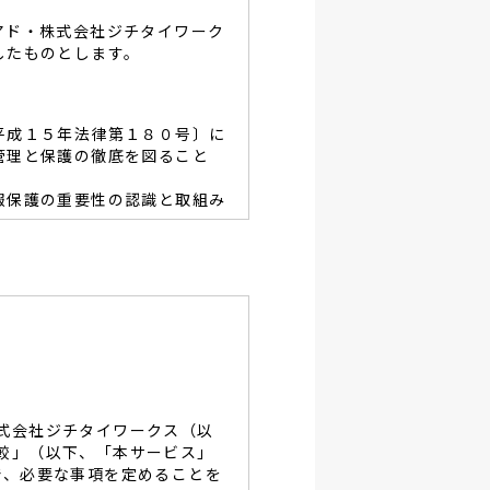
アド・株式会社ジチタイワーク
したものとします。
平成１５年法律第１８０号〕に
管理と保護の徹底を図ること
報保護の重要性の認識と取組み
容を適宜見直し、その改善と
あたり、利用目的を明らかに
、当グループと同等の適切な
・破壊・改竄・漏洩等に対す
式会社ジチタイワークス（以
し、役員及び従業員に徹底致
較」（以下、「本サービス」
で、必要な事項を定めることを
談及びご本人の個人情報の開