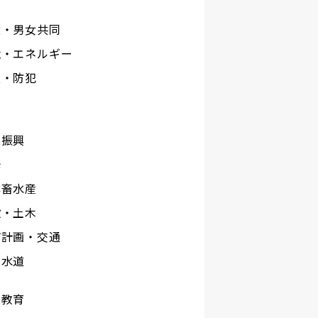
権・男女共同
境・エネルギー
災・防犯
工
業振興
光
林畜水産
設・土木
市計画・交通
下水道
校教育