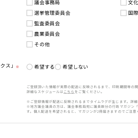
議会事務局
文
選挙管理委員会
国
監査委員会
農業委員会
その他
ークス」
希望する
希望しない
※
ご登録頂いた情報が実際の配送に反映されるまで、印刷期間等の関
詳細なスケジュールは
こちら
をご覧ください。
※ご登録情報が配送に反映されるまでタイムラグが生じます。詳細
※地方議会議員の方は、議会事務局宛に議員数分の行政マガジン
す。個人配送を希望されると、マガジンが2冊届きますのでご注意