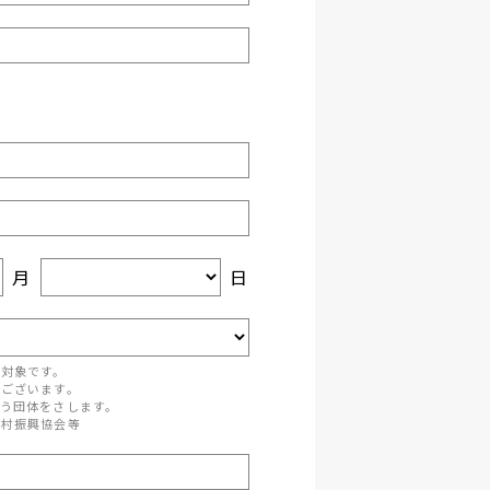
月
日
が対象です。
がございます。
う団体をさします。
町村振興協会等