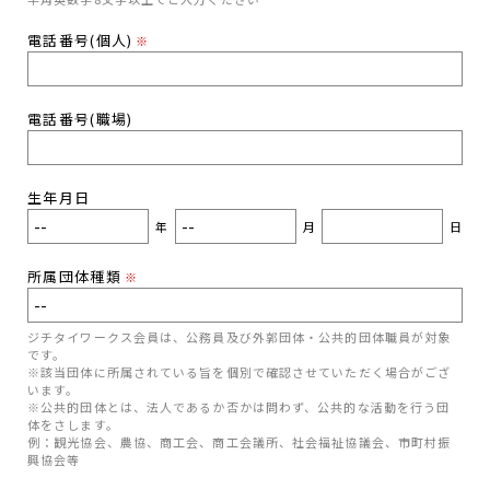
電話番号(個人)
※
電話番号(職場)
生年月日
年
月
日
所属団体種類
※
ジチタイワークス会員は、公務員及び外郭団体・公共的団体職員が対象
です。
※該当団体に所属されている旨を個別で確認させていただく場合がござ
います。
※公共的団体とは、法人であるか否かは問わず、公共的な活動を行う団
体をさします。
例：観光協会、農協、商工会、商工会議所、社会福祉協議会、市町村振
興協会等