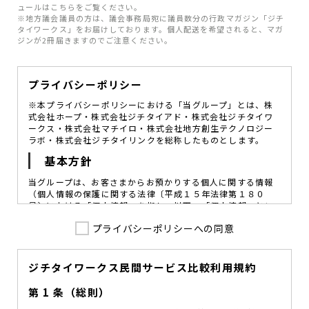
ュールはこちらをご覧ください。
※地方議会議員の方は、議会事務局宛に議員数分の行政マガジン「ジチ
タイワークス」をお届けしております。個人配送を希望されると、マガ
ジンが2冊届きますのでご注意ください。
プライバシーポリシー
※本プライバシーポリシーにおける「当グループ」とは、株
式会社ホープ・株式会社ジチタイアド・株式会社ジチタイワ
ークス・株式会社マチイロ・株式会社地方創生テクノロジー
ラボ・株式会社ジチタイリンクを総称したものとします。
基本方針
当グループは、お客さまからお預かりする個人に関する情報
（個人情報の保護に関する法律〔平成１５年法律第１８０
号〕における「個人情報」を指し、以下、「個人情報」とい
います。）の価値を尊重し、常に適切な管理と保護の徹底を
プライバシーポリシーへの同意
図ることが、重要な社会的責務であると考えております。
当グループはこれを確実に実践していくために、以下の方針
を定め、役員及び従業員に個人情報保護の重要性の認識と取
組みを徹底させることによって、個人情報の適切な取り扱い
ジチタイワークス民間サービス比較利用規約
に努めてまいります。
第 1 条（総則）
当グループは、個人情報保護に係る法令その他の規範を遵