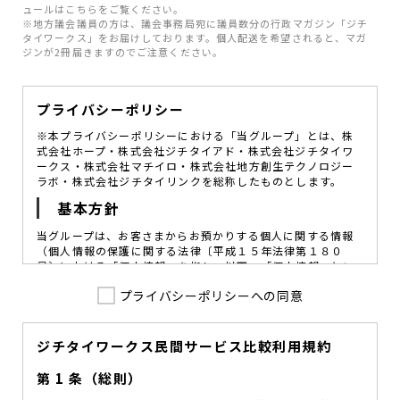
ュールはこちらをご覧ください。
※地方議会議員の方は、議会事務局宛に議員数分の行政マガジン「ジチ
タイワークス」をお届けしております。個人配送を希望されると、マガ
ジンが2冊届きますのでご注意ください。
プライバシーポリシー
※本プライバシーポリシーにおける「当グループ」とは、株
式会社ホープ・株式会社ジチタイアド・株式会社ジチタイワ
ークス・株式会社マチイロ・株式会社地方創生テクノロジー
ラボ・株式会社ジチタイリンクを総称したものとします。
基本方針
当グループは、お客さまからお預かりする個人に関する情報
（個人情報の保護に関する法律〔平成１５年法律第１８０
号〕における「個人情報」を指し、以下、「個人情報」とい
います。）の価値を尊重し、常に適切な管理と保護の徹底を
プライバシーポリシーへの同意
図ることが、重要な社会的責務であると考えております。
当グループはこれを確実に実践していくために、以下の方針
を定め、役員及び従業員に個人情報保護の重要性の認識と取
組みを徹底させることによって、個人情報の適切な取り扱い
ジチタイワークス民間サービス比較利用規約
に努めてまいります。
第 1 条（総則）
当グループは、個人情報保護に係る法令その他の規範を遵