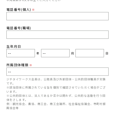
電話番号(個人)
※
電話番号(職場)
生年月日
年
月
日
所属団体種類
※
ジチタイワークス会員は、公務員及び外郭団体・公共的団体職員が対象
です。
※該当団体に所属されている旨を個別で確認させていただく場合がござ
います。
※公共的団体とは、法人であるか否かは問わず、公共的な活動を行う団
体をさします。
例：観光協会、農協、商工会、商工会議所、社会福祉協議会、市町村振
興協会等